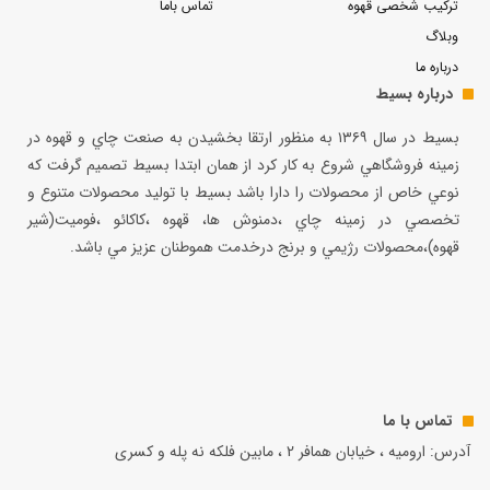
ترکیب شخصی قهوه
تماس باما
وبلاگ
درباره ما
درباره بسیط
بسيط در سال ۱۳۶۹ به منظور ارتقا بخشيدن به صنعت چاي و قهوه در
زمينه فروشگاهي شروع به كار كرد از همان ابتدا بسيط تصميم گرفت كه
نوعي خاص از محصولات را دارا باشد بسيط با توليد محصولات متنوع و
تخصصي در زمينه چاي ،دمنوش ها، قهوه ،كاكائو ،فوميت(شير
قهوه)،محصولات رژيمي و برنج درخدمت هموطنان عزيز مي باشد.
تماس با ما
آدرس: ارومیه ، خیابان همافر 2 ، مابين فلكه نه پله و کسری