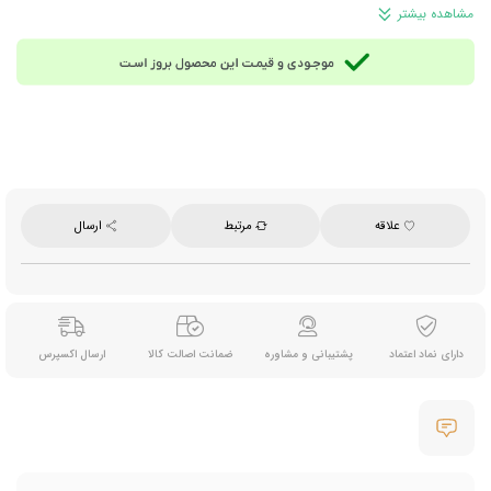
و کارامل، بهترین انتخاب برای استفاده روزانه بوده و پذیرایی شما را شیک‌تر نشان می‌دهد.
مشاهده بیشتر
ترکیبات:
شکر، شربت گلوکز، شیر غلیظ‌ شده (با شیر و شکر)، پودر آب‌ پنیر، چربی‌های گیاهی، پودر
نارگیل، کره و خمیر کاکائو، پودر شیر بدون چربی، چربی شیر، نمک و افزودنی‌های مجاز خوراکی
(امولسیفایرها، پایدارکننده، رنگ و طعم‌دهنده‌ها)
توجه:
این محصول حاوی شیر و فرآورده های لبنی است؛ اگر به این مواد حساسیت دارید در
مصرف آن احتیاط کنید.
مناسب برای:
میان‌وعده روزانه در خانه و محل کار، پذیرایی، مصرف همراه نوشیدنی‌های گرم و
استفاده در دورهمی‌ها
وزن تقریبی هر عدد:
14.5 گرم
تعداد تقریبی در هر 1 کیلوگرم:
96 عدد
علاقه
مرتبط
ارسال
برند:
ووبرو (Pralines Vobro)
ساخت:
لهستان
دارای نماد اعتماد
پشتیبانی و مشاوره
ضمانت اصالت کالا
ارسال اکسپرس