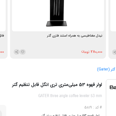
نیدل مغناطیسی به همراه استند فلزی گتر
فانل آ
000
280,000
گتر (Gater)
لولر قهوه 53 میلی‌متری تری انگل قابل تنظیم گتر
GATER three angle coffee leveler 53 mm
# کد : 5819
لولر قهوه 53 میلی‌متری قابل تنظیم برند گتر