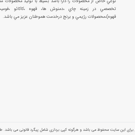
نوعي خاص از محصولات را دارا باشد بسيط با توليد محصولات مت
تخصصي در زمينه چاي ،دمنوش ها، قهوه ،كاكائو ،فوميت
قهوه)،محصولات رژيمي و برنج درخدمت هموطنان عزيز مي باشد.
 برای این سایت محفوظ می باشد و هرگونه کپی برداری شامل پیگرد قانونی می باشد.