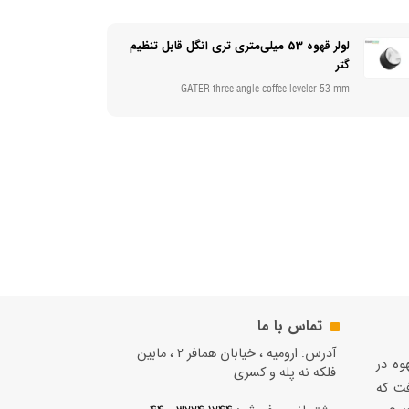
لولر قهوه 53 میلی‌متری تری انگل قابل تنظیم
گتر
GATER three angle coffee leveler 53 mm
تماس با ما
آدرس: ارومیه ، خیابان همافر 2 ، مابين
قهوه در
فلكه نه پله و کسری
فت كه