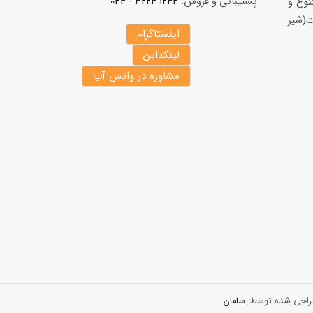
پشتیبانی و فروش:
1244 3224 - 044
نوع و
(شير
اینستاگرام
لینکداین
مشاوره در واتس آپ
 طراحی شده توسط:
سامان