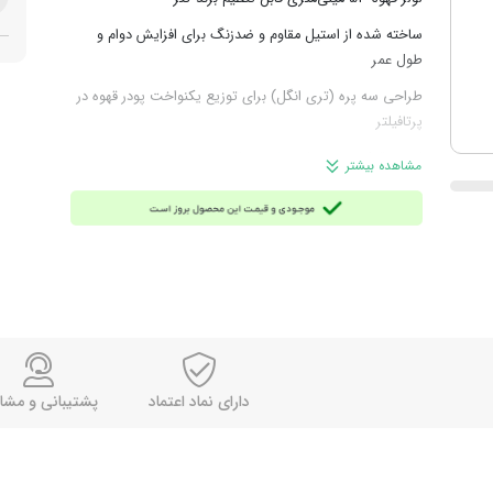
ساخته شده از استیل مقاوم و ضدزنگ برای افزایش دوام و
طول عمر
طراحی سه پره (تری انگل) برای توزیع یکنواخت پودر قهوه در
پرتافیلتر
ارتفاع قابل تنظیم برای تطابق با قهوه‌ساز
مشاهده بیشتر
مناسب برای بسکت‌های سینگل و دبل (پرتافیلترهای سایز 53
میلی‌متر)
بهبود کیفیت استخراج و طعم قهوه
وزن: 422 گرم
محصول ایران
دارای نماد اعتماد
پشتیبانی و مشا