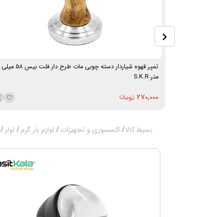
تمپر قهوه شیاردار دسته چوبی مات طرح دار فلت بیس 58 میلی
متر S.K.R
270,000
بسیط کالا
اکسسوری و تجهیزات
لوازم بار گرم
لولر