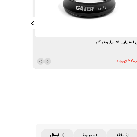
هنربایی 51 میلی‌متر گتر
فانل آهنربایی 58 میلی‌متر گتر
515,000
220,
علاقه
مرتبط
ارسال