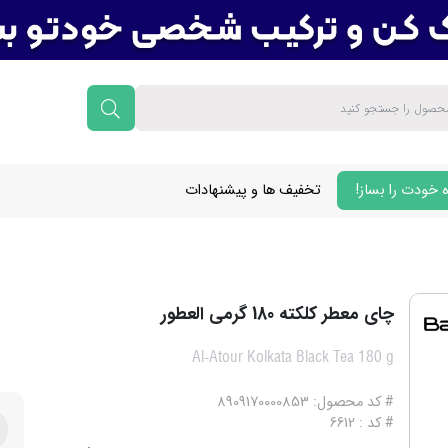
 خودت را بساز!
تخفیف ها و پیشنهادات
چای معطر کلکته 180 گرمی العطور
Al-Atour Kolkata Black Tea 180 g
# کد محصول: 8909170000853
# کد : 6612