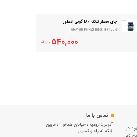
چای معطر کلکته 180 گرمی العطور
Al-Atour Kolkata Black Tea 180 g
540,000
تماس با ما
آدرس: ارومیه ، خیابان همافر 2 ، مابين
قهوه در
فلكه نه پله و کسری
فت كه