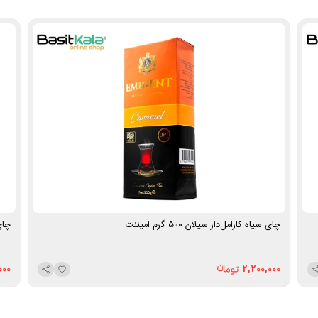
برند:
العطور (Al-Otuor)
محصول:
هند
چای سیاه کارامل‌دار سیلان 500 گرم امیننت
چای س
000
2,200,000