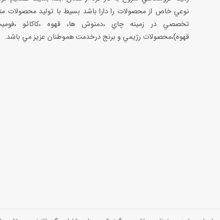
نوعي خاص از محصولات را دارا باشد بسيط با توليد محصولات مت
تخصصي در زمينه چاي ،دمنوش ها، قهوه ،كاكائو ،فوميت
قهوه)،محصولات رژيمي و برنج درخدمت هموطنان عزيز مي باشد.