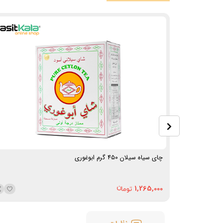
چای سیاه سیلان 450 گرم ابوغوری
1,265,000