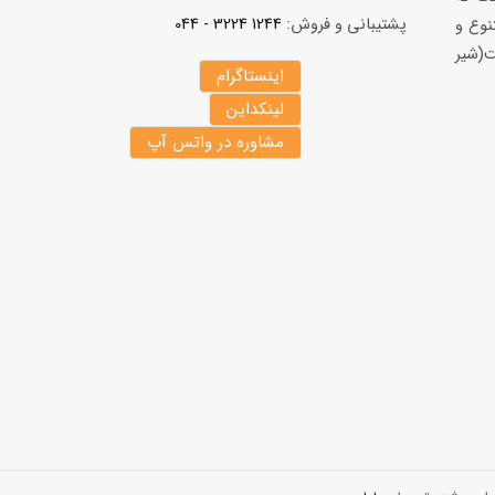
پشتیبانی و فروش:
1244 3224 - 044
نوع و
(شير
اینستاگرام
لینکداین
مشاوره در واتس آپ