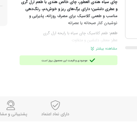
چای سیاه هندی العطور، چای خالص هندی با طعم ارل گری
و عطری دلنشین؛ دارای برگ‌های ریز و خوش‌دم، رنگ‌دهی
مناسب و طعمی کلاسیک برای مصرف روزانه، پذیرایی و
نوشیدن کنار صبحانه یا عصرانه
طعم:
طعم کلاسیک چای سیاه با رایحه ارل گری
عطر:
معطر، دلنشین و متفاوت
چرا انتخاب این محصول؟
اگر به‌دنبال چای خوش‌عطر،
مشاهده بیشتر
خوش‌رنگ و مطمئن برای مصرف روزانه هستید، چای العطور
ارل گری با عطر دلنشین و طعم متفاوت، خیلی زود به انتخاب
همیشگی شما تبدیل می‌شود.
ترکیبات:
چای سیاه خالص هندی
مناسب برای:
مصرف روزانه، صبحانه، عصرانه، محل کار،
پذیرایی و علاقه‌مندان به چای معطر
روش آماده‌سازی:
مقدار مناسبی از چای را داخل قوری بریزید،
آب جوش اضافه کنید و 5 دقیقه زمان دهید تا دم بکشد؛ سپس
سرو نمایید.
دارای نماد اعتماد
پشتیبانی و مشا
زوددم یا دیردم:
زوددم
نحوه نگهداری:
در جای خشک و خنک نگهداری شود.
وزن خالص:
۱۸۰ گرم