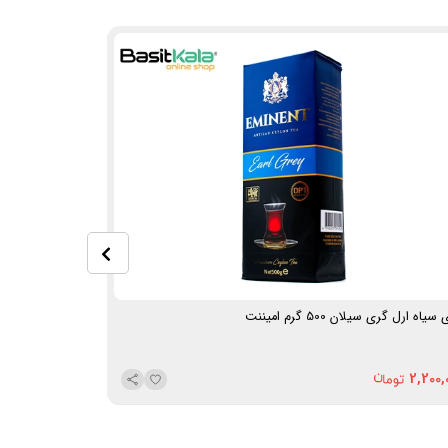
یاه ارل گری سیلان 500 گرم امیننت
چای سیاه وانیل‌دار سیلان 
2,200,000
2,200,