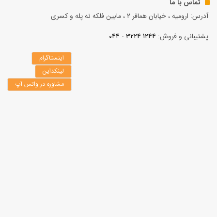
تماس با ما
آدرس: ارومیه ، خیابان همافر 2 ، مابين فلكه نه پله و کسری
پشتیبانی و فروش:
1244 3224 - 044
اینستاگرام
لینکداین
مشاوره در واتس آپ