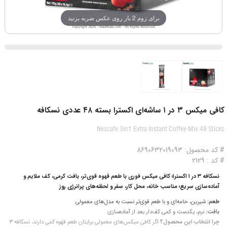
برای زوم 2 بار روی عکس ضربه بزنید
کافی میکس ۳ در ۱ ساشه‌ای اکسترا بسته ۴۸ عددی نسکافه
Nescafe 3in1 Extra Instant Coffee Mix 48 Sticks
# کد محصول: 8690632019093
# کد : 2129
نسکافه ۳ در ۱ اکسترا؛ کافی میکس فوری با طعم قهوه قوی‌تر، بافت کرمی، کف ملایم و
آماده‌سازی سریع؛ مناسب خانه، محل کار، سفر و لحظه‌های پرانرژی روز
طعم:
شیرین، خامه‌ای و با طعم قوی‌تر نسبت به مدل‌های معمولی
بافت:
نرم، یکدست و کمی کف‌دار بعد از آماده‌سازی
چرا انتخاب این محصول؟
اگر کافی میکس‌های معمولی برایتان طعم قهوه کمی دارند، نسکافه ۳