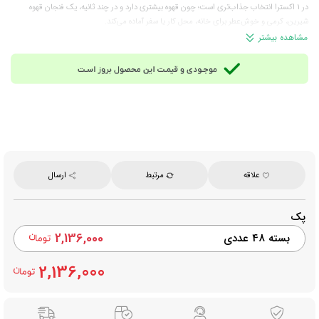
در ۱ اکسترا انتخاب جذاب‌تری است؛ چون قهوه بیشتری دارد و در چند ثانیه، یک فنجان قهوه
شیرین، کرمی و خوش‌عطر برای خانه، محل کار یا سفر آماده می‌کند.
ترکیبات:
شکر، کافی کریمر، گلوکز، روغن گیاهی، قهوه فوری، تنظیم‌کننده‌های اسیدیته، پروتئین
مشاهده بیشتر
شیر، امولسیفایرها، پایدارکننده‌ها، طعم‌دهنده‌ها و سایر ترکیبات مجاز خوراکی
توجه:
این محصول حاوی شیر و ممکن است حاوی گلوتن باشد؛ در صورت حساسیت به این
مواد، در مصرف آن احتیاط کنید.
مناسب برای:
مصرف روزانه در خانه و محل کار، شروع روز، میان‌وعده، سفر، پذیرایی سریع و زمانی
که به یک قهوه فوری خوش‌طعم و آماده‌سریع نیاز دارید.
روش آماده‌سازی:
محتویات یک ساشه ۱۶.۵ گرمی را داخل فنجان بریزید، ۲۰۰ میلی‌لیتر آب داغ
حدود ۸۰ درجه اضافه کنید، خوب هم بزنید و نوش جان کنید.
تعداد در بسته:
۴۸ عدد ساشه
وزن هر ساشه:
۱۶.۵ گرم
علاقه
مرتبط
ارسال
وزن خالص:
۷۹۲ گرم
برند:
نسکافه (Nescafe)
محصول:
ترکیه
پک
2,136,000
بسته 48 عددی
2,136,000