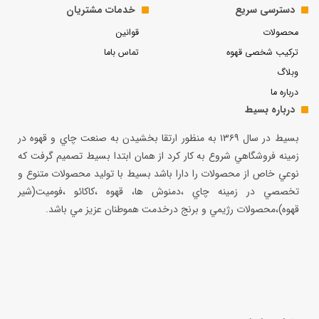
دسترسی سریع
خدمات مشتریان
محصولات
قوانین
ترکیب شخصی قهوه
تماس باما
وبلاگ
درباره ما
درباره بسیط
بسيط در سال ۱۳۶۹ به منظور ارتقا بخشيدن به صنعت چاي و قهوه در
زمينه فروشگاهي شروع به كار كرد از همان ابتدا بسيط تصميم گرفت كه
نوعي خاص از محصولات را دارا باشد بسيط با توليد محصولات متنوع و
تخصصي در زمينه چاي ،دمنوش ها، قهوه ،كاكائو ،فوميت(شير
قهوه)،محصولات رژيمي و برنج درخدمت هموطنان عزيز مي باشد.