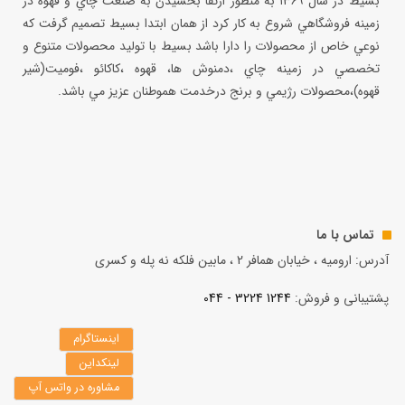
بسيط در سال ۱۳۶۹ به منظور ارتقا بخشيدن به صنعت چاي و قهوه در
زمينه فروشگاهي شروع به كار كرد از همان ابتدا بسيط تصميم گرفت كه
نوعي خاص از محصولات را دارا باشد بسيط با توليد محصولات متنوع و
تخصصي در زمينه چاي ،دمنوش ها، قهوه ،كاكائو ،فوميت(شير
قهوه)،محصولات رژيمي و برنج درخدمت هموطنان عزيز مي باشد.
تماس با ما
آدرس: ارومیه ، خیابان همافر 2 ، مابين فلكه نه پله و کسری
پشتیبانی و فروش:
1244 3224 - 044
اینستاگرام
لینکداین
مشاوره در واتس آپ