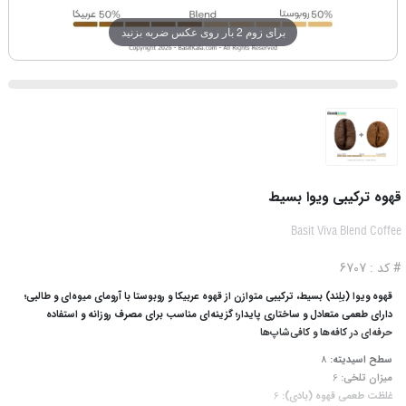
برای زوم 2 بار روی عکس ضربه بزنید
قهوه ترکیبی ویوا بسیط
Basit Viva Blend Coffee
# کد : 6707
قهوه ویوا (بلِند) بسیط، ترکیبی متوازن از قهوه عربیکا و روبوستا با آرومای میوه‌ای و طالبی؛
دارای طعمی متعادل و ساختاری پایدار؛ گزینه‌ای مناسب برای مصرف روزانه و استفاده
حرفه‌ای در کافه‌ها و کافی‌شاپ‌ها
سطح اسیدیته:
8
میزان تلخی:
6
غلظت طعمی قهوه (بادی):
6