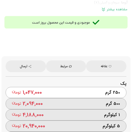
آروما:
میوه‌ای و آجیلی (8)
درجه رُست:
مدیوم (متوسط)
مشاهده بیشتر
امتیاز کیفی (SCA):
80 از 100
کشور تولیدکننده:
ترکیبی از آمریکای مرکزی، آفریقا
درصد ترکیب:
50 درصد عربیکا و 50 درصد روبوستا
نوع برداشت:
دستچین
نوع فرآوری:
نچرال
چرا انتخاب این محصول؟
اگر به دنبال قهوه‌ای با عطر دلنشین، طعمی متعادل و کرمای جذاب
هستید، این قهوه می‌تواند به انتخاب همیشگی شما برای شروع یک روز پرانرژی تبدیل شود.
زمان مصرف:
مناسب برای تمام طول روز، به‌ویژه محیط کار و ساعاتی که نیاز به انرژی بالا است.
مناسب برای:
مصرف خانگی، محیط کار، کافه‌ها، کافی‌شاپ‌ها و ...
علاقه
مرتبط
ارسال
نحوه نگهداری:
در ظرف دربسته، دور از نور، رطوبت و گرما نگهداری شود.
برند:
بسیط
نحوه ارسال: در سفارش‌های ۵ کیلوگرم و بالاتر، ارسال از طریق پست ماهکس و چاپار انجام
پک
می‌شود و هزینه ارسال بر عهده مشتری خواهد بود.
1,047,000
250 گرم
2,094,000
500 گرم
4,188,000
1 کیلوگرم
20,940,000
5 کیلوگرم