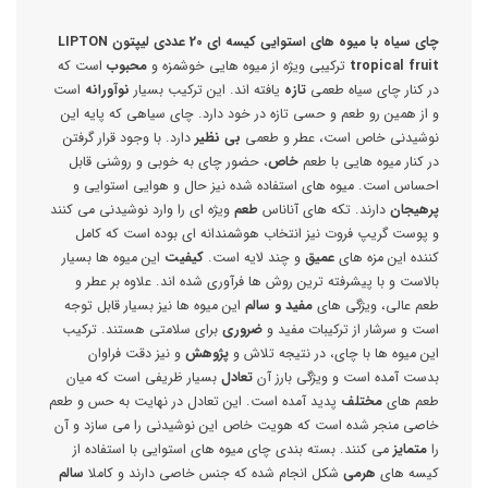
چای سیاه با میوه های استوایی کیسه ای 20 عددی لیپتون LIPTON
tropical fruit
ترکیبی ویژه از میوه هایی خوشمزه و
محبوب
است که
در کنار چای سیاه طعمی
تازه
یافته اند. این ترکیب بسیار
نوآورانه
است
و از همین رو طعم و حسی تازه در خود دارد. چای سیاهی که پایه این
نوشیدنی خاص است، عطر و طعمی
بی نظیر
دارد. با وجود قرار گرفتن
در کنار میوه هایی با طعم
خاص
، حضور چای به خوبی و روشنی قابل
احساس است. میوه های استفاده شده نیز حال و هوایی استوایی و
پرهیجان
دارند. تکه های آناناس
طعم
ویژه ای را وارد نوشیدنی می کنند
و پوست گریپ فروت نیز انتخاب هوشمندانه ای بوده است که کامل
کننده این مزه های
عمیق
و چند لایه است.
کیفیت
این میوه ها بسیار
بالاست و با پیشرفته ترین روش ها فرآوری شده اند. علاوه بر عطر و
طعم عالی، ویژگی های
مفید و سالم
این میوه ها نیز بسیار قابل توجه
است و سرشار از ترکیبات مفید و
ضروری
برای سلامتی هستند. ترکیب
این میوه ها با چای، در نتیجه تلاش و
پژوهش
و نیز دقت فراوان
بدست آمده است و ویژگی بارز آن
تعادل
بسیار ظریفی است که میان
طعم های
مختلف
پدید آمده است. این تعادل در نهایت به حس و طعم
خاصی منجر شده است که هویت خاص این نوشیدنی را می سازد و آن
را
متمایز
می کنند. بسته بندی چای میوه های استوایی با استفاده از
کیسه های
هرمی
شکل انجام شده که جنس خاصی دارند و کاملا
سالم