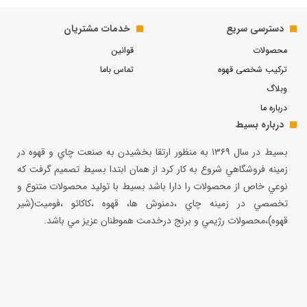
دسترسی سریع
خدمات مشتریان
محصولات
قوانین
ترکیب شخصی قهوه
تماس باما
وبلاگ
درباره ما
درباره بسیط
بسيط در سال ۱۳۶۹ به منظور ارتقا بخشيدن به صنعت چاي و قهوه در
زمينه فروشگاهي شروع به كار كرد از همان ابتدا بسيط تصميم گرفت كه
نوعي خاص از محصولات را دارا باشد بسيط با توليد محصولات متنوع و
تخصصي در زمينه چاي ،دمنوش ها، قهوه ،كاكائو ،فوميت(شير
قهوه)،محصولات رژيمي و برنج درخدمت هموطنان عزيز مي باشد.