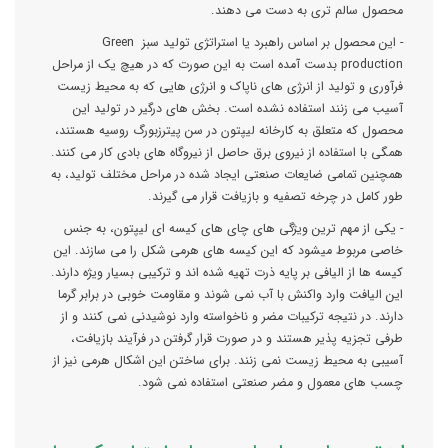
محصول سالم تری به دست می دهند.
- این محصول بر اساس راهبرد یا استراتژی تولید سبز Green
production بدست آمده است به این صورت که در هیچ یک از مراحل
فرآوری و تولید از انرژی های ناپاک و انرژی هایی که به محیط زیست
آسیب می زنند استفاده نشده است. بخش های درگیر در تولید این
محصول که متعلق به کارخانه لیپتون در سن پیترزبورگ روسیه هستند،
همگی با استفاده از نیروی برق حاصل از نیروگاه های بادی کار می کنند.
همچنین تمامی ضایعات صنعتی ایجاد شده در مراحل مختلف تولید، به
طور کامل در چرخه تصفیه و بازیافت قرار می گیرند.
- یکی از مهم ترین ویژگی های چای های کیسه ای لیپتون، به جنس
خاصی مربوط میشود که این کیسه های هرمی شکل را می سازند. این
کیسه ها از الیافی بر پایه ذرت تهیه شده اند و ترکیبی بسیار ویژه دارند.
این الیافت وارد واکنش با آب نمی شوند و مقاومت خوبی در برابر گرما
دارند. در نتیجه ترکیبات مضر و ناخواسته وارد نوشیدنی نمی کنند و از
طرفی تجزیه پذیر هستند و در صورت قرار گرفتن در فرآیند بازیافت،
آسیبی به محیط زیست نمی زنند. برای ساختن این اشکال هرمی نیز از
چسب های معمول و مضر صنعتی استفاده نمی شود.