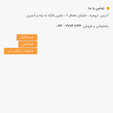
تماس با ما
آدرس: ارومیه ، خیابان همافر 2 ، مابين فلكه نه پله و کسری
پشتیبانی و فروش:
1244 3224 - 044
اینستاگرام
لینکداین
مشاوره در واتس آپ