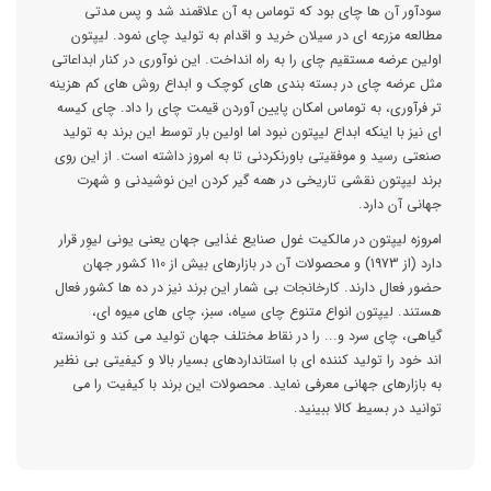
سودآور آن ها چای بود که توماس به آن علاقمند شد و پس مدتی
مطالعه مزرعه ای در سیلان خرید و اقدام به تولید چای نمود. لیپتون
اولین عرضه مستقیم چای را به راه انداخت. این نوآوری در کنار ابداعاتی
مثل عرضه چای در بسته بندی های کوچک و ابداع روش های کم هزینه
تر فرآوری، به توماس امکان پایین آوردن قیمت چای را داد. چای کیسه
ای نیز با اینکه ابداع لیپتون نبود اما اولین بار توسط این برند به تولید
صنعتی رسید و موفقیتی باورنکردنی تا به امروز داشته است. از این روی
برند لیپتون نقشی تاریخی در همه گیر کردن این نوشیدنی و شهرت
جهانی آن دارد.
امروزه لیپتون در مالکیت غول صنایع غذایی جهان یعنی یونی لیوِر قرار
دارد (از 1973) و محصولات آن در بازارهای بیش از 110 کشور جهان
حضور فعال دارند. کارخانجات بی شمار این برند نیز در ده ها کشور فعال
هستند. لیپتون انواع متنوع چای سیاه، سبز، چای های میوه ای،
گیاهی، چای سرد و... را در نقاط مختلف جهان تولید می کند و توانسته
اند خود را تولید کننده ای با استانداردهای بسیار بالا و کیفیتی بی نظیر
به بازارهای جهانی معرفی نماید. محصولات این برند با کیفیت را می
توانید در بسیط کالا ببینید.