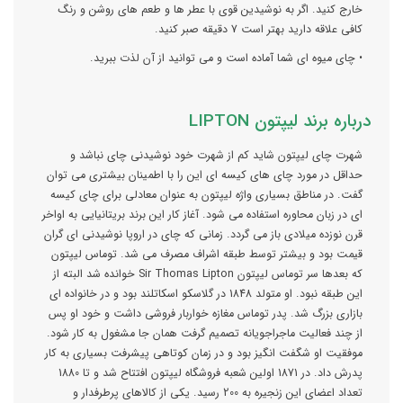
خارج کنید. اگر به نوشیدین قوی با عطر ها و طعم های روشن و رنگ
کافی علاقه دارید بهتر است 7 دقیقه صبر کنید.
• چای میوه ای شما آماده است و می توانید از آن لذت ببرید.
درباره برند لیپتون
LIPTON
شهرت چای لیپتون شاید کم از شهرت خود نوشیدنی چای نباشد و
حداقل در مورد چای های کیسه ای این را با اطمینان بیشتری می توان
گفت. در مناطق بسیاری واژه لیپتون به عنوان معادلی برای چای کیسه
ای در زبان محاوره استفاده می شود. آغاز کار این برند بریتانیایی به اواخر
قرن نوزده میلادی باز می گردد. زمانی که چای در اروپا نوشیدنی ای گران
قیمت بود و بیشتر توسط طبقه اشراف مصرف می شد. توماس لیپتون
که بعدها سر توماس لیپتون Sir Thomas Lipton خوانده شد البته از
این طبقه نبود. او متولد 1848 در گلاسکو اسکاتلند بود و در خانواده ای
بازاری بزرگ شد. پدر توماس مغازه خواربار فروشی داشت و خود او پس
از چند فعالیت ماجراجویانه تصمیم گرفت همان جا مشغول به کار شود.
موفقیت او شگفت انگیز بود و در زمان کوتاهی پیشرفت بسیاری به کار
پدرش داد. در 1871 اولین شعبه فروشگاه لیپتون افتتاح شد و تا 1880
تعداد اعضای این زنجیره به 200 رسید. یکی از کالاهای پرطرفدار و