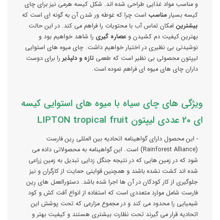
و مناسب مواد غذایی طراحی شده اند. شکل کیسه هرمی نیز برای چای
کیسه بسیار
مناسب
است چرا که غوطه ور شدن آن به گونه ای است که
بیشترین
امکان تماس آب با محتویات را فراهم می کند. در این حالت
بهترین کیفیت دم کشیدن و
عصاره گیری
را شاهد خواهیم بود و
نوشیدنی بی نظیری در اختیار خواهیم داشت. چای میوه های استوایی
لیپتون محصولی بی نظیر است که طعمی
تازه و دلپذیر
را برای دوست
داران چای های میوه ای فراهم نموده است.
ویژگی های چای سیاه با میوه های استوایی کیسه
ای 20 عددی لیپتون LIPTON tropical fruit
- این محصول دارای گواهینامه اتحادیه بین المللی رِین فارست
(Rainforest Alliance) است. این گواهینامه به محصولاتی داده می
شود که در زمین هایی که در نتیجه جنگل زدایی تبدیل به زمین زراعی
شده اند کشت نشده باشند و همچنین قواینی حمایت از کارگران و نیز
جلوگیری از کار کودکان در آن ها اجرا شده باشد. دستورالعمل های رِین
فارست شامل موارد متعددی است که استفاده از انواع آفت کش و کود
شیمیایی را محدود می کند و در مجموع مزارعی که تحت پوشش این
اتحادیه قرار می گیرند تحت نظارت بیشتری هستند و کیفیت بهتر و