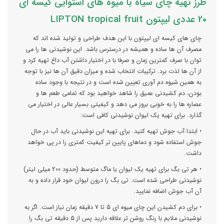
طرز تهیه چای سیاه با میوه های استوایی کیسه ای
20 عددی لیپتون LIPTON tropical fruit
چای های کیسه ای لیپتون با این هدف طراحی و تولید شده اند که
مصرف آن ها ساده و همیشه در درسترس باشد. این نوشیدنی ها را می
توان با صرف کمترین زمان و صرفا با در اختیار داشتن آب داغ تهیه کرد و
از آن ها لذت برد. ترکیبات انتخاب شده و میزان دقیق آن ها نیز با توجه
به همین شیوه دم آوری تعیین شده است و در نتیجه با وجود ساده
بودن، دم کشیدنی عمیق را شاهد خواهید بود که تمامی طعم ها و
عصاره ها را به خوبی بروز می دهد و کیفیتی بسیار عالی در اختیار می
گذارد. برای تهیه یک لیوان نوشیدنی کافی است:
• ابتدا آب جوش تهیه کنید. برای تهیه این نوشیدنی باید آب در حال
جوش استفاده شود و دماهای پایین تر کیفیت کمتری را در پی خواهد
داشت.
• هر تی بگ برای تهیه یک لیوان یا ماگ متوسط (حدود 200 میلی لیتر)
نوشیدنی طراحی شده است. تی بگ را درون لیوان خود قرار داده و به
آن آب جوش اضافه نمایید.
• برای دم کشیدن این چای میوه ای 5 تا 7 دقیقه زمان نیاز است. اگر به
نوشیدنی ملایم با رنگ روشن تر علاقه دارید پس از 5 دقیقه تی بگ را