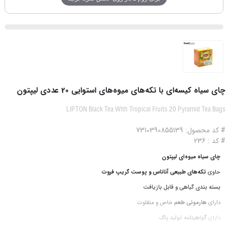
چای سیاه کیسه‌ای با تکه‌های میوه‌های استوایی 20 عددی لیپتون
LIPTON Black Tea With Tropical Fruits 20 Pyramid Tea Bags
# کد محصول: 7310390855139
# کد : 236
چای سیاه میوه‌ای لیپتون
حاوی
تکه‌های طبیعی آناناس و پوست گریپ فروت
بسته بندی گیاهی و قابل بازیافت
دارای
هارمونی طعم
خاص و متفاوت
دارای
گواهینامه تولید پاک