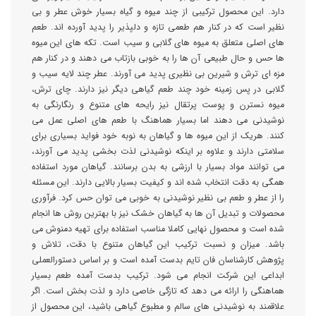
دارد. این محصول ترکیبی از چند میوه و گیاه بسیار خوش عطر و بی
نظیر است که در کنار هم طعمی تازه و دلپذیر را پدید آورده اند. طعم
های اصلی متعلق به میوه های گلابی و سیب است. تکه های این میوه
ها حس و حال طبیعی آن ها را به خوبی بازتاب می دهند و در کنار هم
مزه ای ترش و شیرین بی نظیری پدید می آورند. عطر چند لایه سیب و
گلابی در پس زمینه خود چند طعم گیاهی دیگر نیز دارند. چای ترش،
میوه نسترن و پوست پرتقال نیز رایحه های متنوع و رنگارنگی به
نوشیدنی می دهند اما بسیار هماهنگ با طعم های اصلی عمل می
کنند. هریک از این میوه ها و گیاهان به نوبه خود فواید بسیاری برای
سلامتی دارند و علاوه بر اینکه نوشیدنی لذت بخشی پدید می آورند،
می توانند مواد بسیار با ارزشی به بدن برسانند. گیاهان مورد استفاده
همگی به دقت انتخاب شده اند و کیفیت بسیار بالایی دارند. این مسئله
را از عطر و طعم بی نظیر نوشیدنی به خوبی می توان حس کرد. فرآوری
محصولات و تبدیل آن ها به گیاهان خشک نیز با بهترین روش ها انجام
شده است و محصول نهایی کاملا مناسب استفاده برای تهیه دمنوش می
باشد. میزان و نسبت ترکیب این گیاهان متنوع با دقت، تلاش و
پژوهش کارشناسان فان تایم بدست آمده است و بر اساس دستورالعملی
ابداعی این شرکت انجام می شود. ترکیب بدست آمده طعم بسیار
هماهنگی را ارائه می دهد که تازگی خاصی دارد و لذت بخش است. اگر
علاقمند به نوشیدنی های سالم و مطبوع گیاهی باشید، این محصول از