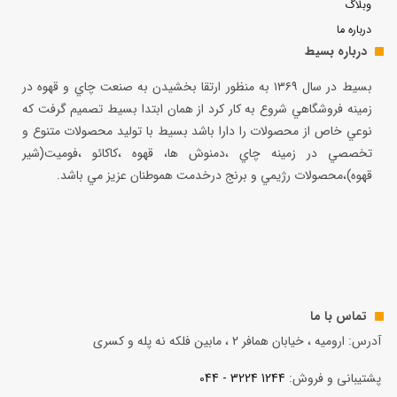
وبلاگ
درباره ما
درباره بسیط
بسيط در سال ۱۳۶۹ به منظور ارتقا بخشيدن به صنعت چاي و قهوه در
زمينه فروشگاهي شروع به كار كرد از همان ابتدا بسيط تصميم گرفت كه
نوعي خاص از محصولات را دارا باشد بسيط با توليد محصولات متنوع و
تخصصي در زمينه چاي ،دمنوش ها، قهوه ،كاكائو ،فوميت(شير
قهوه)،محصولات رژيمي و برنج درخدمت هموطنان عزيز مي باشد.
تماس با ما
آدرس: ارومیه ، خیابان همافر 2 ، مابين فلكه نه پله و کسری
پشتیبانی و فروش:
1244 3224 - 044