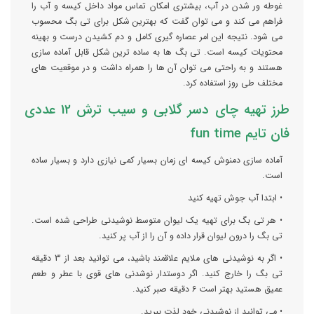
غوطه ور شدن در آب، بیشتری امکان تماس مواد داخل کیسه و آب را
فراهم می کند و می توان گفت که بهترین شکل برای تی بگ محسوب
می شود. نتیجه این امر عصاره گیری کامل و دم کشیدن درست و بهینه
محتویات کیسه است. تی بگ ها به ساده ترین شکل قابل آماده سازی
هستند و به راحتی می توان آن ها را همراه داشت و در موقعیت های
مختلف طی روز استفاده کرد.
طرز تهیه چای دسر گلابی و سیب ترش 12 عددی
فان تایم fun time
آماده سازی دمنوش کیسه ای زمان بسیار کمی نیازی دارد و بسیار ساده
است.
• ابتدا آب جوش تهیه کنید
• هر تی بگ برای تهیه یک لیوان متوسط نوشیدنی طراحی شده است.
تی بگ را درون لیوان قرار داده و آن را از آب پر کنید.
• اگر به نوشیدنی های ملایم علاقمند باشید، می توانید بعد از 3 دقیقه
تی بگ را خارج کنید. اگر دوستدار نوشدنی های قوی با عطر و طعم
عمیق هستید بهتر است 6 دقیقه صبر کنید.
• می توانید از نوشیدنی خود لذت ببرید.