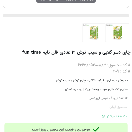
چای دسر گلابی و سیب ترش 12 عددی فان تایم fun time
# کد محصول: 6262825400883
# کد : 209
دمنوش میوه ای با ترکیب گلابی، چای ترش و سیب ترش
حاوی تکه های سیب، پوست پرتقال و میوه نسترن
12 عدد تی بگ هرمی ابریشمی
محصول ایران
مشاهده بیشتر