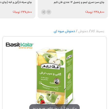
چای سبز دسری لیمو و زنجبیل ۱۲ عددی فان تایم
چای سیاه نارگیل و انبه (چای دسر) ۱۲ عددی فا
238,800
238,800
بسیط کالا
دمنوش
دمنوش میوه ای
برای زوم 2 بار روی عکس ضربه بزنید