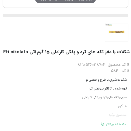
شکلات با مغز تکه های ترد و پفکی کاراملی 15 گرم اتی Eti cikolata
# کد محصول: 8690526038704
# کد : 584
شکلات شیری با طرح و طعمی نو
تهیه شده با کاکائو بی نظیر اتی
حاوی تکه های ترد و پفکی کاراملی
15 گرم
محصول ترکیه
مشاهده بیشتر