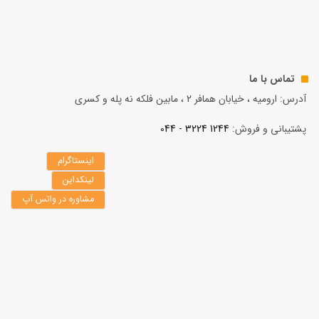
تماس با ما
آدرس: ارومیه ، خیابان همافر 2 ، مابين فلكه نه پله و کسری
پشتیبانی و فروش:
1244 3224 - 044
اینستاگرام
لینکداین
مشاوره در واتس آپ