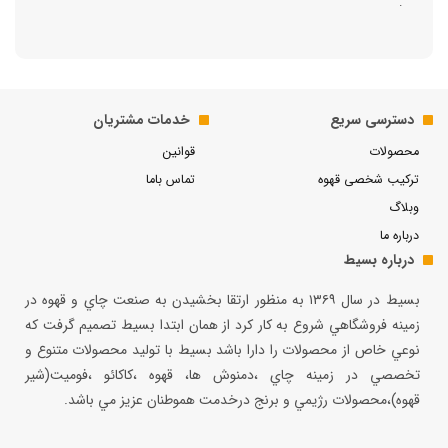
.
دسترسی سریع
خدمات مشتریان
محصولات
قوانین
ترکیب شخصی قهوه
تماس باما
وبلاگ
درباره ما
درباره بسیط
بسيط در سال ۱۳۶۹ به منظور ارتقا بخشيدن به صنعت چاي و قهوه در
زمينه فروشگاهي شروع به كار كرد از همان ابتدا بسيط تصميم گرفت كه
نوعي خاص از محصولات را دارا باشد بسيط با توليد محصولات متنوع و
تخصصي در زمينه چاي ،دمنوش ها، قهوه ،كاكائو ،فوميت(شير
قهوه)،محصولات رژيمي و برنج درخدمت هموطنان عزيز مي باشد.