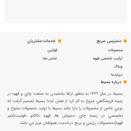
.
دسترسی سریع
خدمات مشتریان
محصولات
قوانین
ترکیب شخصی قهوه
تماس باما
وبلاگ
درباره ما
درباره بسیط
بسيط در سال ۱۳۶۹ به منظور ارتقا بخشيدن به صنعت چاي و قهوه در
زمينه فروشگاهي شروع به كار كرد از همان ابتدا بسيط تصميم گرفت كه
نوعي خاص از محصولات را دارا باشد بسيط با توليد محصولات متنوع و
تخصصي در زمينه چاي ،دمنوش ها، قهوه ،كاكائو ،فوميت(شير
قهوه)،محصولات رژيمي و برنج درخدمت هموطنان عزيز مي باشد.