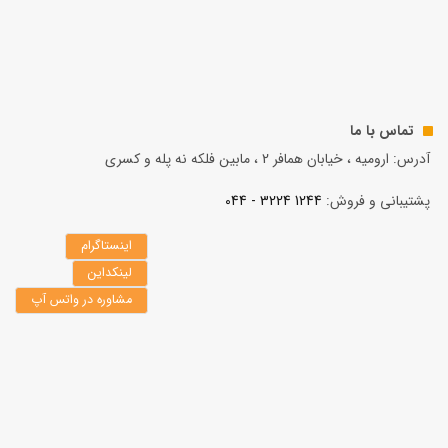
تماس با ما
آدرس: ارومیه ، خیابان همافر 2 ، مابين فلكه نه پله و کسری
پشتیبانی و فروش:
1244 3224 - 044
اینستاگرام
لینکداین
مشاوره در واتس آپ