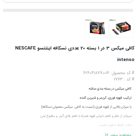
کافی میکس 3 در 1 بسته 20 عددی نسکافه اینتنسو NESCAFE
intenso
# کد محصول: 6260418770016
# کد : 1773
کافی میکس در بسته بندی ساشه
ترکیب قهوه فوری، کریمر و شیرین کننده
با میزان بالایی از قهوه فوری (نسبت به کافی میکس معمولی نسکافه)
سرشار از عطر و طعم دلپذیر قهوه همراه با طعم های گرم و مطبوع لبنی
بافت غلیظ با فوم مناسب
قابل تهیه با حل کردن در آب داغ
مشاهده بیشتر