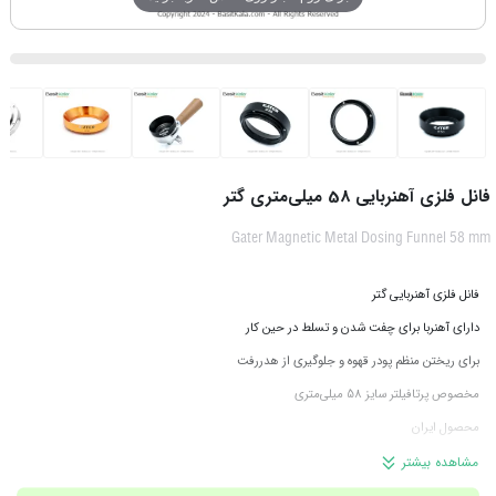
فانل فلزی آهنربایی 58 میلی‌متری گتر
Gater Magnetic Metal Dosing Funnel 58 mm
فانل فلزی آهنربایی گتر
دارای آهنربا برای چفت شدن و تسلط در حین کار
برای ریختن منظم پودر قهوه و جلوگیری از هدررفت
مخصوص پرتافیلتر سایز 58 میلی‌متری
محصول ایران
مشاهده بیشتر