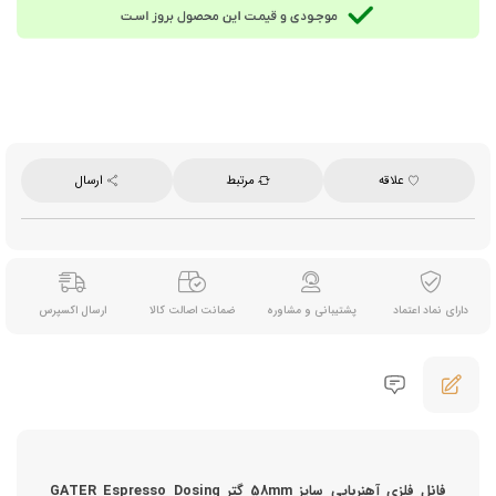
علاقه
مرتبط
ارسال
دارای نماد اعتماد
پشتیبانی و مشاوره
ضمانت اصالت کالا
ارسال اکسپرس
فانل فلزی آهنربایی سایز 58mm گتر GATER Espresso Dosing