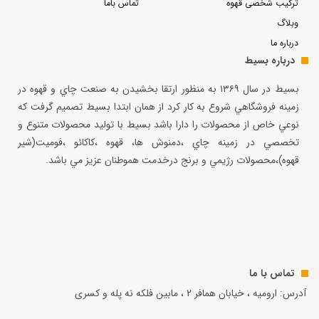
ترکیب شخصی قهوه
تماس باما
وبلاگ
درباره ما
درباره بسیط
بسيط در سال ۱۳۶۹ به منظور ارتقا بخشيدن به صنعت چاي و قهوه در
زمينه فروشگاهي شروع به كار كرد از همان ابتدا بسيط تصميم گرفت كه
نوعي خاص از محصولات را دارا باشد بسيط با توليد محصولات متنوع و
تخصصي در زمينه چاي ،دمنوش ها، قهوه ،كاكائو ،فوميت(شير
قهوه)،محصولات رژيمي و برنج درخدمت هموطنان عزيز مي باشد.
تماس با ما
آدرس: ارومیه ، خیابان همافر 2 ، مابين فلكه نه پله و کسری