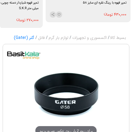
تمپر قهوه با رینگ نقره ای سایز 58
میلی متر S.K.R
430,000
270,000
بسیط کالا
اکسسوری و تجهیزات
لوازم بار گرم
فانل
گتر (Gater)
برای زوم 2 بار روی عکس ضربه بزنید