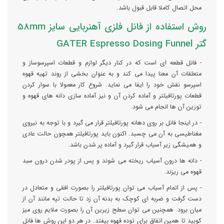
محل اتصال کاملا قابل قبول باشد.
روش استفاده از فانل فلزی آهنربایی سایز 58mm
گتر GATER Espresso Dosing Funnel
- فانل قطعه ای است که در کنار دیگر لوازم و قطعات اسپرسوساز و
متعلقات آن معنا پیدا می کند و به عنوان بخشی از روند تهیه قهوه
اسپرسو نقش خود را ایفا می نماید. شروع کار معمولا با سوار کردن
قطعات پورتافیلتر و آماده کردن آن و نیز آماده سازی دانه های قهوه و
توزین آن ها انجام می شود.
- در اینجا فانل بر روی دهانه پورتافیلتر قرار می گیرد و با توجه به نیروی
مغناطیسی به آن می چسبد. اکنون باید پورتافیلتر همچون حالت عادی
و همیشگی زیر آسیاب قرار گیرد و آماده پر شدن باشد.
- دانه ها درون آسیاب ریخته می شوند و پس از پودر شدن درون سبد
قهوه می ریزند.
- پس از اتمام آسیاب می توان پورتافیلتر را بصورت افقی و متعادل در
دست گرفت و ضربه ای کوچک به بدنه آن زد تا حالت تپه مانند آن از
میان برود. همچنین می توان سطح زیرین آن را بصورت ملایم روی میز
کوبید تا همین اتفاق برای توده قهوه بیفتد. در هر دو این روش ها فانل