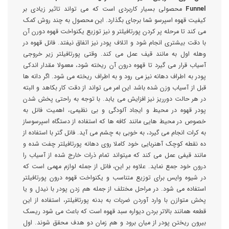
Funnel
محصولی بسیار کاربردی است که می تواند تاثیر زیادی بر
کیفیت قهوه اسپرسو شما برجای بگذارد. این محصول به چند روش کمک
می کند تا مرحله پر کردن پورتافیلتر و نیز توزیع یکنواخت قهوه دورن آن
با دقت بیشتری انجام شود و اتلاف پودر نیز اتفاق نیفتد. فانل قهوه در
وهله اول به مانند قیف عمل می کند. وقتی پورتافیلتر زیر خروجی
آسیاب قرار می گیرد تا قهوه درون آن ریخته شود، معمولا مقدار اندکی
پودر به اطراف دهانه نیز می رود و به اطراف ریخته می شود. اگر دانه ها
قبل از آسیاب وزن شده باشد این امر می تواند از دقت کار بکاهد و البته
در هر حالت دورریز نیز افزایش می یابد. با توجه به راحتی پخش شدن
پودر قهوه در محیط و ایجاد آلودگی و بی نظیمی، اهمیت فانل به
خصوص در محیط هایی مانند کافه ها که استفاده از دستگاه اسپرسوساز
به کرات انجام می گیرد، به خوبی به چشم می آید. فانل گتر با استفاده از
ده نقطه کوچک آهنربایی خود کاملا روی دهانه پورتافیلتر چفت شده و
مانند قیفی عمل می کند که میتواند تمام ذرات خارج شده از آسیاب را
درون خود جمع نماید. علاوه بر این، فانل از جمله لوازم مهمی است که
در شیوه وایس برای توزیع متناسب و یکنواخت قهوه درون پورتافیلتر
استفاده می شود. در مراحل مختلف از جمله هم زدن پودر با نیدل و یا
پخش متوازن با وارد آوردن ضربات به بدنه پورتافیلتر، استفاده از این
قطعه همانند بالاتر بردن دیواره سبد قهوه است که باعث می شود ریسک
بیرون ریختن پودر از میان برود و هم زمان دو هدف محقق شوند. اول