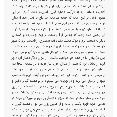
درون سبد قهوه است که توسط جان وایس John Weiss در سال 2005
میلادی ابداع شده است. اما چرا باید این کار را انجام داد؟ برای درک
اهمیت مسله باید به فرآیند عصاره گیری اسپرسو دقت کنیم. در این
شیوه، فرض بر این است که حجم مناسب آب داغ با فشار زیاد از میان
توده قهوه عبور می کند و در این حین، ترکیبات مورد نظر را جدا کرده و
در واقع عصاره گیری را انجام می دهد. حال اگر توده پودر قهوه به گونه
ای پخش شده باشد که بخش از آن سفت و بهم چسبیده و قسمتی
دیگر به نسبت نرم و پوک باشد، مقدار آب بیشتری از قسمت نرم تر عبور
خواهد کرد. در این وضعیت، مقداری از قهوه که بهم چسبیده و کلوخه
شده آب کمتری دریافت می کند و درواقع ناقص عصاره گیری می شود.
پس ترکیباتی را در طعم کم خواهیم داشت. از سوی دیگر مقدار آب عبور
کرده از بخش نرم تر بیش از میزان مورد نیاز بوده و در نتیجه اینجا هم
عصاره گیر بیش از حد را داریم که طعم های ناخوش آیندی وارد
نوشیدنی می کند. ترکیب این دو رویداد ناخوش آیند، کیفیت مناسب
قهوه را از میان می برند و در نهایت می بینیم ه برای عصاره گیری دقیق و
کامل نیاز به یکنواخت سازی داریم. در روش وایس، با استفاده از ابزاری
چون فانل، لِوِلر و نیدل توده پودر به حداکثر میزان ممکن یکنواخت می
شود و می توان مطمئن بود که میزان فشردگی و بهم چسبیدگی ذرات در
تمامی حجم قهوه یکسان است و از همین روی می توان عصاره گیری با
کیفیت تری را شاهد بود. روش اصلی متد رایس، هم زدن پودر است که
با لِوِل کردن و فشردن با تمپر دنبال می شود و به این ترتیب توده ای