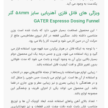
یکدست به وجود می آید.
ویژگی های فانل فلزی آهنربایی سایز 58mm گتر
GATER Espresso Dosing Funnel
• این محصول ضخامت بسیار خوبی دارد که باعث شده است وزن
متناسبی داشته باشد. سنگینی قطعه در کنار نیروی مغناطیسی مانع از
حرکت آن در حین کار می شود و امنیت کار را بالا می رود.
• با توجه به اینکه فانل در هربار پرکردن سبد قهوه مورد استفاده قرار می
گیرد و زیاد استفاده می شود، وزن و جنس درجه یک این محصول دوام
بسیار بالایی برای آن به وجود آورده و باعث می شود که مدت طولانی
بدون تغییر شکل و افت کیفیت قابل استفاده باشد.
• زیبایی لوازم مورداستفاده باریستاها از جمله فاکتورهای مهم در انتخاب
و استفاده از آن ها است. این لوازم می بایست حس خوبی را منقل کند
و در هماهنگی با زیبایی بصری و نیز زیبایی عطر و بوی جاری در فضا
باشد. این محصول می تواند یکی از اجزای ظریف و چشمگیر این
مجموعه لوازم باشد.
• تعداد بالای آهن رباهای استفاده شده، ابعاد کوچک آن ها و توزیع
متناسب شان باعث شده دقت چفت شدن قطعات و نیز نفوذناپذیری