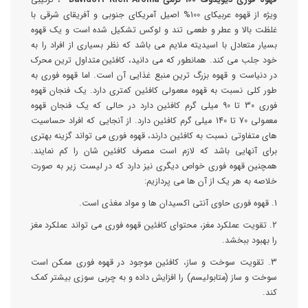
ویژه از قهوه عربیکای 100% اصیل آمریکای جنوبی و آفریقای شرقی با
غلظت بالا و عطر و طعمی تند و لوکس تشکیل شده است و یک قهوه
بسیار متعادل با اسیدیته ملایم می باشد که نظر بسیاری از افراد را به
خود جلب می کند. همانطور که می دانید، کافئین متداول ترین محرک
در دنیاست و قهوه بزرگ ترین منبع غذایی آن است. اما قهوه فوری به
طور کلی نسبت به قهوه معمولی کافئین کمتری دارد. یک فنجان قهوه
فوری 30 تا 90 میلی گرم کافئین دارد در حالی که یک فنجان قهوه
معمولی 70 تا 140 میلی گرم کافئین دارد. از آنجایی که افراد حساسیت
های متفاوتی نسبت به کافئین دارند، قهوه فوری می تواند گزینه بهتری
برای آنهایی باشد که لازم است مصرف کافئین شان را کم نمایند.
همچنین قهوه فوری خواص دیگری نیز دارد که در لیست زیر به صورت
خلاصه به هر یک از آن ها می پردازیم:
1. قهوه فوری حاوی آنتی اکسیدان ها و مواد مغذی است.
2. تقویت عملکرد مغز، محتوای کافئین قهوه فوری می تواند عملکرد مغز
را بهبود ببخشد.
3. تقویت سوخت و ساز، کافئین موجود در قهوه فوری ممکن است
سوخت و ساز (متابولیسم) را افزایش داده و به چربی سوزی بیشتر کمک
کند.