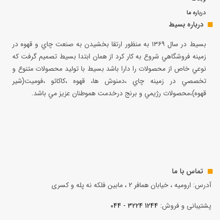
درباره ما
درباره بسیط
بسيط در سال ۱۳۶۹ به منظور ارتقا بخشيدن به صنعت چاي و قهوه در
زمينه فروشگاهي شروع به كار كرد از همان ابتدا بسيط تصميم گرفت كه
نوعي خاص از محصولات را دارا باشد بسيط با توليد محصولات متنوع و
تخصصي در زمينه چاي ،دمنوش ها، قهوه ،كاكائو ،فوميت(شير
قهوه)،محصولات رژيمي و برنج درخدمت هموطنان عزيز مي باشد.
تماس با ما
آدرس: ارومیه ، خیابان همافر 2 ، مابين فلكه نه پله و کسری
پشتیبانی و فروش:
1244 3224 - 044