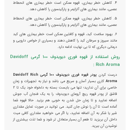
4. کاهش خطر بیماری، قهوه ممکن است خطر بیماری های انحطاط
عصبی، مانند بیماری های آلزایمر و پارکینسون را کاهش دهد.
5. کاهش خطر بیماری، قهوه ممکن است خطر بیماری های انحطاط
عصبی، مانند بیماری های آلزایمر و پارکینسون را کاهش دهد.
6. بهبود سلامت کبد، قهوه و کافئین ممکن است خطر بیماری های کبد
مانند سیروز و سرطان کبد را کاهش دهند و بسیاری از خواص دارویی و
درمانی دیگری که تا بی نهایت ادامه دارد.
روش استفاده از قهوه فوری دیویدوف 100 گرمی Davidoff
Rich Aroma :
درست کردن
پودر قهوه فوری دیویدوف 100 گرمی Davidoff Rich
Aroma
کاری بسیار آسان و سریع می باشد و نیاز به تجهیزات و زمان
خاصی برای آن ندارید؛ تنها می بایست بسته به دلخواه خود یک تا 2
قاشق از پودر قهوه ریچ آرومای دیویدوف را به یک فنجان آب جوش
اضافه نمایید و تا زمان حل شدن به خوبی هم بزنید. حالا قهوه شما
آماده است تا آن را نوش جان کنید. می توانید در صورت تمایل مقداری
شیر یا شکر به آن اضافه نمایید، یا اگر می خواهید مقداری کافی میت
داخل آن بریزید تا طعم آن بسیار متعادل تر شود و شما لذت بیشتری از
نوشیدن آن ببرید.