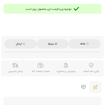
ترکیبات:
قهوه فوری خالص 100 درصد عربیکا
زمان مصرف:
صبح، هنگام کار یا هر زمان که نیاز به تمرکز و انرژی دارید.
روش آماده‌سازی:
1 تا 2 قاشق چای‌ خوری از قهوه را در فنجان ریخته و سپس حدود 150 تا 180
میلی‌لیتر آب داغ با دمای تقریبی 85 تا 90 درجه سانتی‌گراد را به آن اضافه کنید و هم بزنید تا آماده
شود.
مناسب برای:
مصرف خانگی، محل کار و مناسب افرادی که قهوه‌ای با طعم عمیق‌تر و شدت بالاتر
می‌پسندند.
شدت طعم:
10 از 12
علاقه
مرتبط
ارسال
وزن خالص:
90 گرم
ساخت:
آلمان (تولید و بسته بندی در لهستان و تحت لیسانس سوئیس)
نحوه ارسال: در صورت ثبت سفارش 5 کیلوگرم و بیشتر، ارسال آن از طریق پست ماهکس و
چاپار انجام می‌شود و هزینه ارسال با مشتری خواهد بود.
دارای نماد اعتماد
پشتیبانی و مشاوره
ضمانت اصالت کالا
ارسال اکسپرس