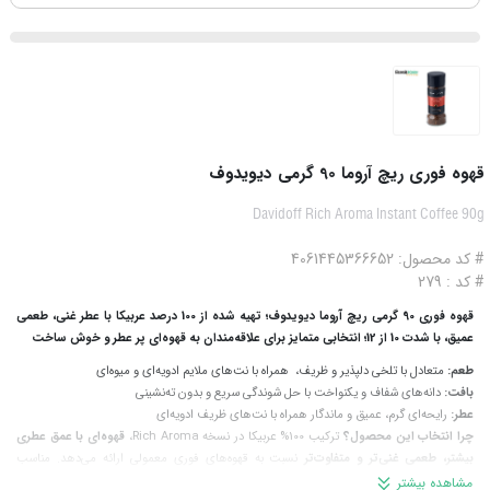
قهوه فوری ریچ آروما 90 گرمی دیویدوف
Davidoff Rich Aroma Instant Coffee 90g
# کد محصول: 4061445366652
# کد : 279
قهوه فوری 90 گرمی ریچ آروما دیویدوف؛ تهیه شده از 100 درصد عربیکا با عطر غنی، طعمی
عمیق، با شدت 10 از 12؛ انتخابی متمایز برای علاقه‌مندان به قهوه‌ای پر عطر و خوش ساخت
طعم:
متعادل با تلخی دلپذیر و ظریف، همراه با نت‌های ملایم ادویه‌ای و میوه‌ای
بافت:
دانه‌های شفاف و یکنواخت با حل‌ شوندگی سریع و بدون ته‌نشینی
عطر:
رایحه‌ای گرم، عمیق و ماندگار همراه با نت‌های ظریف ادویه‌ای
چرا انتخاب این محصول؟
ترکیب 100% عربیکا در نسخه Rich Aroma،
قهوه‌ای با عمق عطری
بیشتر، طعمی غنی‌تر و متفاوت‌تر
نسبت به قهوه‌های فوری معمولی ارائه می‌دهد. مناسب
زمانی‌که به یک فنجان قهوه فوری با کیفیت بالاتر و عطر ماندگار نیاز دارید.
مشاهده بیشتر