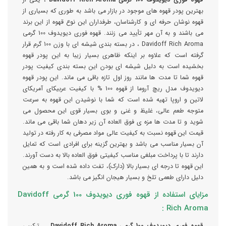
بهترین پودر قهوه های موجود در بازار می باشد به طوری که بسیاری از
قهوه نوشان حرفه ای و کارشناسان، طرفداران این نوع قهوه از این برند
می باشند و به آن مهر تأیید می زنند. قهوه فوری دیویدوف 100 گرمی
Davidoff Rich Aroma ، در بسته بندی شیشه ای با وزن 100 گرم قرار
گرفته است که علاوه بر اینکه ظاهری بسیار زیبا به این پودر قهوه
بخشیده است به دلیل شیشه ای بودن این بسته بندی کیفیت پودر
قهوه شما تا مدت ها مانند روز اول تازه باقی می ماند. این پودر قهوه
دیویدوف مدل ریچ آروما از قهوه 100 % با کیفیت عربیکای آمریکای
لاتین و اروپا تهیه شده است که شما با نوشیدن این قهوه به سرعت
متوجه طعم عالی، غلیظ و غنی و بوی بسیار قوی این محصول می
شوید و تا مدت ها مزه ی فوق العاده آن زیر دهان شما باقی می ماند.
قیمت این قهوه نسبت به کیفیت عالی مواد مصرفی به کار رفته در تولید
آن بسیار مناسب می باشد و بهترین گزینه برای افرادی است که تمایل
دارند تا با پرداخت مبلغی مناسب کیفیتی فوق العاده بالا به دست آورند.
این قهوه تا درجه ای بسیار بالا (دارک)، تفت داده شده است و به همین
دلیل دارای طعمی تلخ و بسیار هیجان انگیز می باشد.
مزایای استفاده از قهوه فوری دیویدوف 100 گرمی Davidoff
Rich Aroma :
قهوه فوری دیویدوف 100 گرمی Davidoff Rich Aroma
، ترکیبی