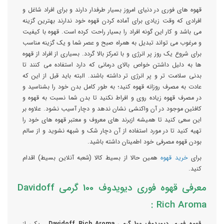
قهوه های فوری در دنیای امروز بسیار طرفدار دارند و برای افراد شاغل و
افرادی که وقت زیادی برای آماده کردن قهوه خود ندارند بهترین گزینه
می باشد و کار این گونه افراد را بسیار راحت کرده است. قهوه با کیفیت
و مرغوب می تواند تبدیل به همراه صبح و عصر شما و یک گزینه مناسب
برای شروع یک روز پر انرژی و با تمرکز بالا گردد. بسیاری از افراد از قهوه
ها به دلیل داشتن خواص بالای درمانی که دارد استفاده می کنند تا
بدنی سلامت تر و پر انرژی تر داشته باشند. البته باید قبل از این که
عادت به مصرف روزانه قهوه کنید؛ به طور کامل بدن خود را بشناسید و
در مصرف قهوه زیاده روی و افراط نکنید تا بدن شما نسبت به قهوه و
کافئین موجود در آن واکنشی نشان ندهد و دچار آسیب نشود. علاوه بر
این سعی کنید تا همیشه ازبرند های معروف و معتبر قهوه های خود را
تهیه کنید تا در مورد استفاده از آن دچار شک و شبهه نشوید و از سالم
بودن قهوه مصرفی خود اطمینان داشته باشید.
برای
خرید قهوه
همین حالا از بسیط کالا (شعبه آنلاین بسیط) اقدام
کنید.
معرفی قهوه فوری دیویدوف 100 گرمی Davidoff
Rich Aroma :
قهوه فوری دیویدوف 100 گرمی Davidoff Rich Aroma
، یکی از