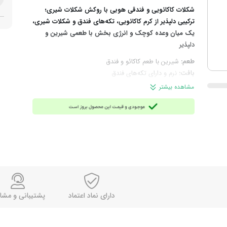
شکلات کاکائویی و فندقی هوبی با روکش شکلات شیری؛
ترکیبی دلپذیر از کرم کاکائویی، تکه‌های فندق و شکلات شیری،
یک میان وعده کوچک و انرژی بخش با طعمی شیرین و
دلپذیر
طعم:
شیرین با طعم کاکائو و فندق
بافت:
نرم و دارای تکه‌های فندق
چرا انتخاب این محصول؟
اگر در طول روز هوس یک میان‌
مشاهده بیشتر
وعده شیرین و خوش‌طعم می‌کنید، هوبی با ترکیب کاکائو،
فندق و شکلات شیری، بهترین گزینه است.
ترکیبات:
شکر، آرد گندم، روغن پالم، پودر آب‌ پنیر (شیر)، پودر
کاکائو کم‌ چرب، فندق، نشاسته گندم، پودر شیر کامل،
امولسیفایر (لسیتین سویا)، نمک و طعم‌ دهنده‌ها
توجه:
این محصول حاوی شیر و سویا است؛ اگر به این مواد
حساسیت دارید، در مصرف آن احتیاط کنید.
مناسب برای:
میان‌ وعده روزانه همراه چای یا قهوه، مصرف بعد
از کار و مطالعه
دارای نماد اعتماد
پشتیبانی و مشا
وزن خالص:
25 گرم
برند:
هوبی (اولکر)
محصول:
ترکیه