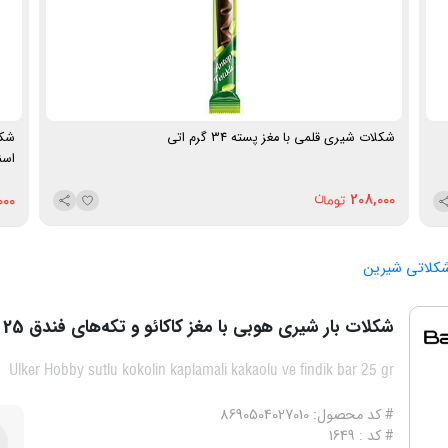
شکلات شیری قلمی با مغز پسته 34 گرم اتی
اسن
208,000
000
 شکلاتی شیرین
شکلات بار شیری هوبی با مغز کاکائو و تکه‌های فندق 25 گرم اولکر
Ulker Hobby sutlu kokolin kaplamali kakaolu ve findik bar 25 gr
# کد محصول: 8690504027010
# کد : 1649