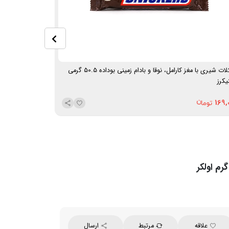
شکلات شیری با مغز کارامل، نوقا و بادام زمینی بوداده 50.5 گرمی
شکلات شیری با مغز شیری ۸ ع
یکرز
486,000
169,
علاقه
مرتبط
ارسال