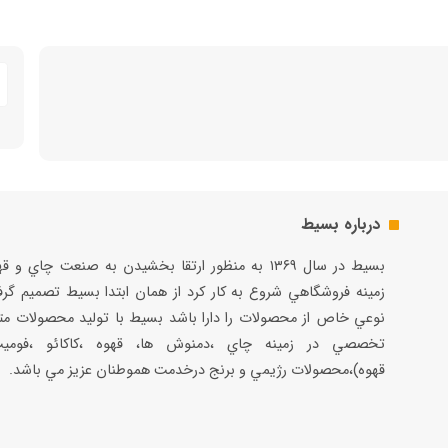
درباره بسیط
بسيط در سال ۱۳۶۹ به منظور ارتقا بخشيدن به صنعت چاي و 
زمينه فروشگاهي شروع به كار كرد از همان ابتدا بسيط تصميم گر
نوعي خاص از محصولات را دارا باشد بسيط با توليد محصولات مت
تخصصي در زمينه چاي ،دمنوش ها، قهوه ،كاكائو ،فوميت
قهوه)،محصولات رژيمي و برنج درخدمت هموطنان عزيز مي باشد.