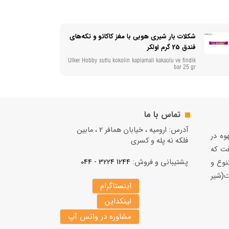
شکلات بار شیری هوبی با مغز کاکائو و تکه‌های
فندق 25 گرم اولکر
Ulker Hobby sutlu kokolin kaplamali kakaolu ve findik
bar 25 gr
تماس با ما
آدرس: ارومیه ، خیابان همافر 2 ، مابين
قهوه در
فلكه نه پله و کسری
فت كه
پشتیبانی و فروش:
1244 3224 - 044
نوع و
(شير
اینستاگرام
لینکداین
مشاوره در واتس آپ