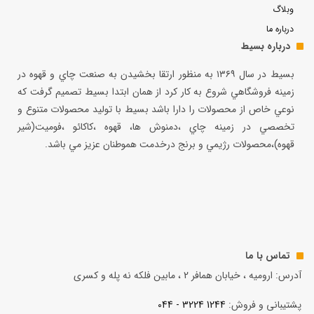
وبلاگ
درباره ما
درباره بسیط
بسيط در سال ۱۳۶۹ به منظور ارتقا بخشيدن به صنعت چاي و قهوه در
زمينه فروشگاهي شروع به كار كرد از همان ابتدا بسيط تصميم گرفت كه
نوعي خاص از محصولات را دارا باشد بسيط با توليد محصولات متنوع و
تخصصي در زمينه چاي ،دمنوش ها، قهوه ،كاكائو ،فوميت(شير
قهوه)،محصولات رژيمي و برنج درخدمت هموطنان عزيز مي باشد.
تماس با ما
آدرس: ارومیه ، خیابان همافر 2 ، مابين فلكه نه پله و کسری
پشتیبانی و فروش:
1244 3224 - 044