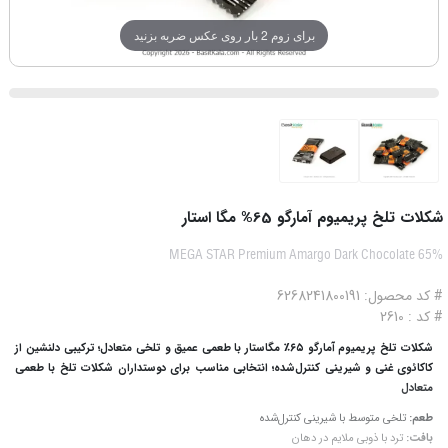
برای زوم 2 بار روی عکس ضربه بزنید
شکلات تلخ پریمیوم آمارگو 65% مگا استار
MEGA STAR Premium Amargo Dark Chocolate 65%
# کد محصول: 6268241800191
# کد : 2610
شکلات تلخ پریمیوم آمارگو ۶۵٪ مگاستار با طعمی عمیق و تلخی متعادل؛ ترکیبی دلنشین از
کاکائوی غنی و شیرینی کنترل‌شده؛ انتخابی مناسب برای دوستداران شکلات تلخ با طعمی
متعادل
طعم:
تلخی متوسط با شیرینی کنترل‌شده
بافت:
ترد با ذوبی ملایم در دهان