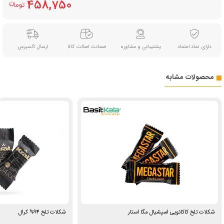
458,750
دارای نماد اعتماد
پشتیبانی و مشاوره
ضمانت اصالت کالا
ارسال اکسپرس
محصولات مشابه
شکلات تلخ کاکائویی اسپشیال مگا استار
شکلات تلخ 94% کرال