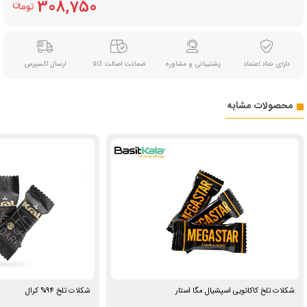
308,750
دارای نماد اعتماد
پشتیبانی و مشاوره
ضمانت اصالت کالا
ارسال اکسپرس
محصولات مشابه
شکلات تلخ کاکائویی اسپشیال مگا استار
شکلات تلخ 94% کرال