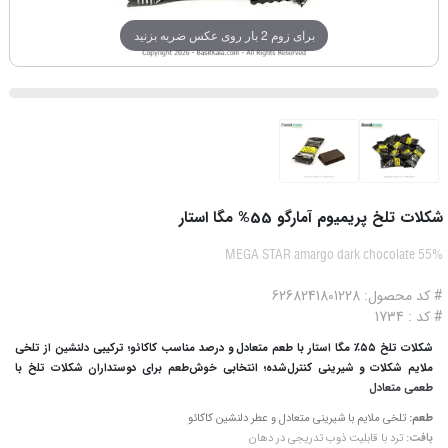
برای زوم 2 بار روی عکس ضربه بزنید
شکلات تلخ پریمیوم آمارگو 55% مگا استار
MEGA STAR amargo dark chocolate 55%
# کد محصول: 6268241801228
# کد : 1734
شکلات تلخ ۵۵٪ مگا استار با طعم متعادل و درصد مناسب کاکائو؛ ترکیبی دلنشین از تلخی
ملایم شکلات و شیرینی کنترل‌شده؛ انتخابی خوش‌طعم برای دوستداران شکلات تلخ با
طعمی متعادل
طعم:
تلخی ملایم با شیرینی متعادل و عطر دلنشین کاکائو
بافت:
ترد با قابلیت ذوب تدریجی در دهان