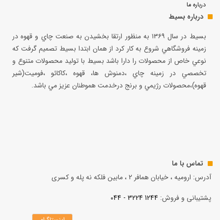
درباره ما
درباره بسیط
بسيط در سال ۱۳۶۹ به منظور ارتقا بخشيدن به صنعت چاي و قهوه در
زمينه فروشگاهي شروع به كار كرد از همان ابتدا بسيط تصميم گرفت كه
نوعي خاص از محصولات را دارا باشد بسيط با توليد محصولات متنوع و
تخصصي در زمينه چاي ،دمنوش ها، قهوه ،كاكائو ،فوميت(شير
قهوه)،محصولات رژيمي و برنج درخدمت هموطنان عزيز مي باشد.
تماس با ما
آدرس: ارومیه ، خیابان همافر 2 ، مابين فلكه نه پله و کسری
پشتیبانی و فروش:
1244 3224 - 044
اینستاگرام