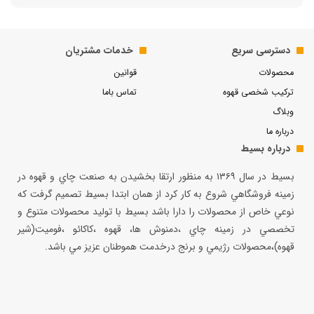
دسترسی سریع
خدمات مشتریان
محصولات
قوانین
ترکیب شخصی قهوه
تماس باما
وبلاگ
درباره ما
درباره بسیط
بسيط در سال ۱۳۶۹ به منظور ارتقا بخشيدن به صنعت چاي و قهوه در
زمينه فروشگاهي شروع به كار كرد از همان ابتدا بسيط تصميم گرفت كه
نوعي خاص از محصولات را دارا باشد بسيط با توليد محصولات متنوع و
تخصصي در زمينه چاي ،دمنوش ها، قهوه ،كاكائو ،فوميت(شير
قهوه)،محصولات رژيمي و برنج درخدمت هموطنان عزيز مي باشد.