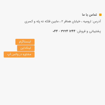
تماس با ما
آدرس: ارومیه ، خیابان همافر 2 ، مابين فلكه نه پله و کسری
پشتیبانی و فروش:
1244 3224 - 044
اینستاگرام
لینکداین
مشاوره در واتس آپ