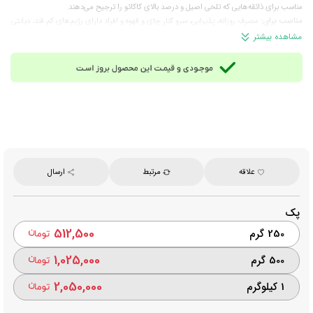
مناسب برای ذائقه‌هایی که تلخی اصیل و درصد بالای کاکائو را ترجیح می‌دهند.
مناسب برای:
مصرف روزانه، پذیرایی، سرو کنار چای و قهوه و افراد دارای رژیم‌های کم قند، دیابتی
و کتوژنیک
مشاهده بیشتر
وزن تقریبی هر عدد:
6 گرم
تعداد تقریبی در هر 1 کیلوگرم:
165 عدد
برند:
اوزل (ozel)
ساخت:
ایران
توجه: این محصول به دما حساس است و در فصول گرم یا هنگام حمل‌ونقل، احتمال
ذوب‌شدن یا تغییر شکل آن وجود دارد. لطفاً پیش از ثبت سفارش این موضوع را در نظر
داشته باشید.
علاقه
مرتبط
ارسال
پک
512,500
250 گرم
1,025,000
500 گرم
2,050,000
1 کیلوگرم