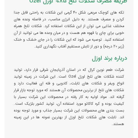
طریقه مصرف شکلات تلخ 85% اوزل Ozel
تکه های کوچک مربعی شکل 40 گرمی این شکلات به راحتی قابل جدا
کردن و مصرف هستند. به دلیل انرژی مناسب، در فاصله وعده های
مختلف غذایی می توان از این شکلات استفاده کرد. شکلات تلخ همراه
خوبی برای چای یا قهوه هم هست و در میان وعده ها می توانید از آن
استفاده کنید. توصیه می شود که این شکلات را در جای خشک و خنک
(زیر 20 درجه) و دور از تابش مستقیم آفتاب نگهداری کنید.
درباره برند اوزل
شرکت طعم نوین کرال که در استان آذربایجان شرقی قرار دارد، تولید
کننده شکلات های تلخ اوزل Ozel است. این شرکت در زمینه تولید
انواع ویفر و شکلات های تابلت، کادویی و فله ای فعالیت دارد و
شکلات های تلخ از برترین محصولات آن هستند که مورد توجه بازار قرار
گرفته اند. مواد اولیه به کار رفته در محصولات این شرکت بسیار با
کیفیت بوده و کره کاکائو مورد استفاده آن، تولید کشور بلژیک است.
بست بندی های محصولات این شرکت بسیار جذاب و مورد توجه بوده
اند. تابلت های شکلات تلخ اوزل از بهترین نمونه ها در این زمینه
هستند.