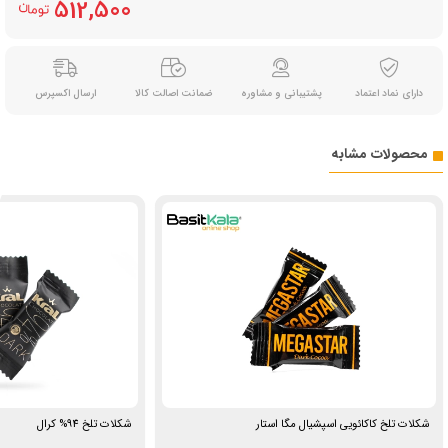
512,500
دارای نماد اعتماد
پشتیبانی و مشاوره
ضمانت اصالت کالا
ارسال اکسپرس
محصولات مشابه
شکلات تلخ کاکائویی اسپشیال مگا استار
شکلات تلخ 94% کرال