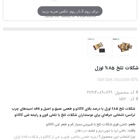
برای زوم 2 بار روی عکس ضربه بزنید
شکلات تلخ 85% اوزل
Ozel Dark chocolate 85%
# کد محصول: 6261408901199
# کد : 1512
شکلات تلخ 85٪ اوزل با درصد بالای کاکائو و طعمی عمیق و اصیل و فاقد اسید‌های چرب
ترانس؛ انتخابی حرفه‌ای برای دوستداران شکلات تلخ با تلخی قوی و رایحه غنی کاکائو
طعم:
تلخی قوی شکلات تلخ با شیرینی بسیار کم و طعم غنی کاکائو
بافت:
بافتی ترد با ذوبی نرم و لطیف در دهان
چرا انتخاب این محصول؟
تجربه طعمی خالص، قوی و غنی از کاکائو در شکلات 85٪ اوزل؛