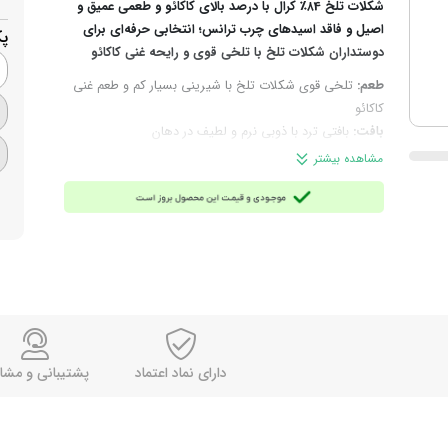
شکلات تلخ ۸4٪ کرال با درصد بالای کاکائو و طعمی عمیق و
اصیل و فاقد اسید‌های چرب ترانس؛ انتخابی حرفه‌ای برای
پ
دوستداران شکلات تلخ با تلخی قوی و رایحه غنی کاکائو
طعم:
تلخی قوی شکلات تلخ با شیرینی بسیار کم و طعم غنی
کاکائو
بافت:
بافتی ترد با ذوبی نرم و لطیف در دهان
چرا انتخاب این محصول؟
تجربه طعمی خالص، قوی و غنی از
مشاهده بیشتر
کاکائو در شکلات ۸4٪ کرال؛ مناسب برای ذائقه‌هایی که تلخی
اصیل و درصد بالای کاکائو را ترجیح می‌دهند.
مناسب برای:
مصرف روزانه، پذیرایی، سرو کنار چای و قهوه و
افراد دارای رژیم‌های کم قند، دیابتی و کتوژنیک
وزن تقریبی هر عدد:
3.5 گرم
تعداد تقریبی در هر 1 کیلوگرم:
280 عدد
برند:
کرال (kral)
ساخت:
ایران
توجه: این محصول به دما حساس است و در فصول گرم یا
دارای نماد اعتماد
پشتیبانی و مشا
هنگام حمل‌ونقل، احتمال ذوب‌شدن یا تغییر شکل آن وجود
دارد. لطفاً پیش از ثبت سفارش این موضوع را در نظر داشته
باشید.