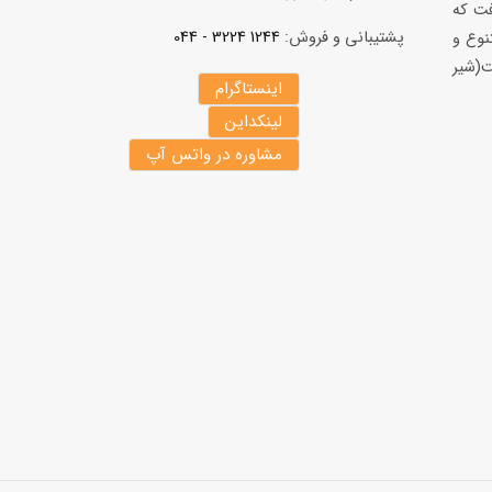
فت كه
پشتیبانی و فروش:
1244 3224 - 044
نوع و
(شير
اینستاگرام
لینکداین
مشاوره در واتس آپ