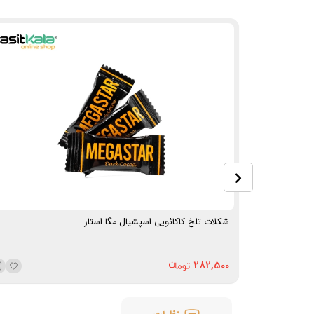
شکلات تلخ کاکائویی اسپشیال مگا استار
282,500