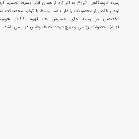
زمينه فروشگاهي شروع به كار كرد از همان ابتدا بسيط تصميم گر
نوعي خاص از محصولات را دارا باشد بسيط با توليد محصولات مت
تخصصي در زمينه چاي ،دمنوش ها، قهوه ،كاكائو ،فوميت
قهوه)،محصولات رژيمي و برنج درخدمت هموطنان عزيز مي باشد.