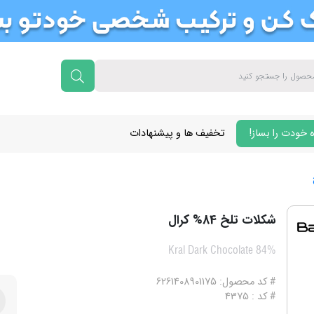
 خودت را بساز!
تخفیف ها و پیشنهادات
شکلات تلخ 84% کرال
Kral Dark Chocolate 84%
# کد محصول: 6261408901175
# کد : 4375