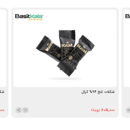
شکلات تلخ 94% کرال
شکلات
000
605,000