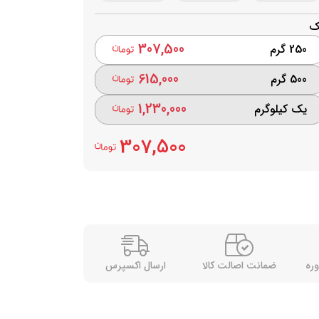
ک
307,500
250 گرم
615,000
500 گرم
1,230,000
یک کیلوگرم
307,500
وره
ضمانت اصالت کالا
ارسال اکسپرس