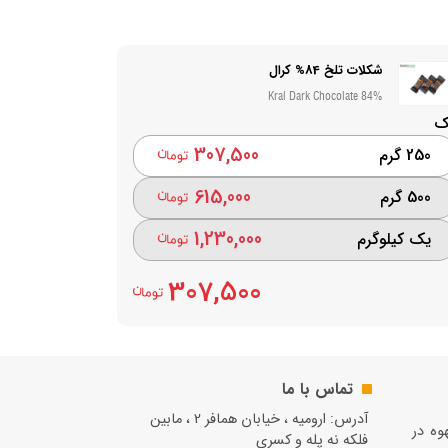
شکلات تلخ 84% کرال
Kral Dark Chocolate 84%
ک
307,500
250 گرم
615,000
500 گرم
1,230,000
یک کیلوگرم
307,500
تماس با ما
آدرس: ارومیه ، خیابان همافر 2 ، مابين
قهوه در
فلكه نه پله و کسری