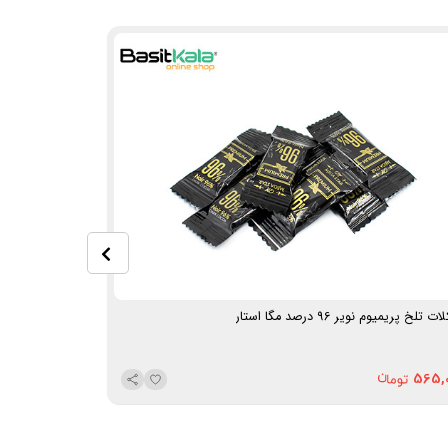
 تلخ پریمیوم نویر 96 درصد مگا استار
شکلات تلخ نیکو
250,000
565,