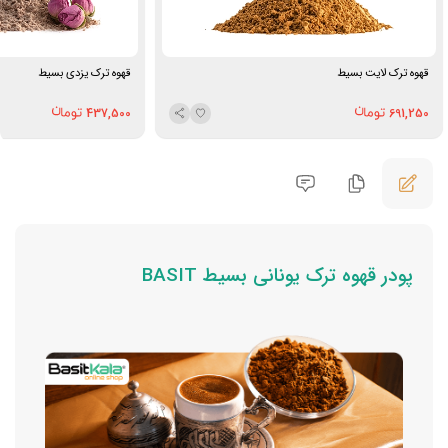
قهوه ترک لایت بسیط
قهوه ترک یزدی بسیط
437,500
691,250
پودر قهوه ترک یونانی بسیط BASIT