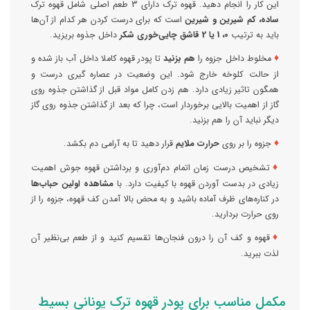
این کار را انجام دهید. قهوه ترک دارای 3 طعم اصلی شامل قهوه ترک
ساده، کم شیرین و شیرین
است که برای درست کردن هر کدام از آن‌ها
باید به ترتیب
0،
1 یا 2 قاشق چایی‌خوری شکر
داخل جذوه بریزید.
♦
مخلوط داخل جزوه را
هم بزنید
تا پودر قهوه کاملا داخل آب باز شده و
از حالت کلوخه خارج شود. این وضعیت در عصاره گیری درست و
همگون تاثیر زیادی دارد. هم زدن کامل مواد قبل از گذاشتن جذوه روی
گاز از اهمیت بالایی برخوردار است، چرا که بعد از گذاشتن جذوه روی گاز
دیگر نباید آن را هم بزنید.
♦
جزوه را بر روی
حرارت ملایم
قرار دهید تا به آرامی دم بکشد.
♦
تشخیص درست زمان اتمام دم‌آوری و برداشتن قهوه جوش اهمیت
زیادی در بدست آوردن قهوه با کیفیت دارد. با
مشاهده اولین حباب‌ها
در کناره‌های ظرف آماده باشید و به محض بالا آمدن کف قهوه، جزوه را از
روی حرارت بردارید.
♦
قهوه و کف آن را درون فنجان‌ها تقسیم کنید و از طعم بی‌نظیر آن
لذت ببرید.
مکمل مناسب برای پودر قهوه ترک یونانی بسیط