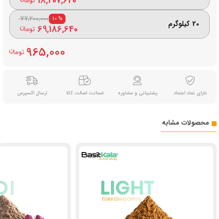
18,207,620
77,200,000
% 10
20 کیلوگرم
69,186,640
965,000
دارای نماد اعتماد
پشتیبانی و مشاوره
ضمانت اصالت کالا
ارسال اکسپرس
محصولات مشابه