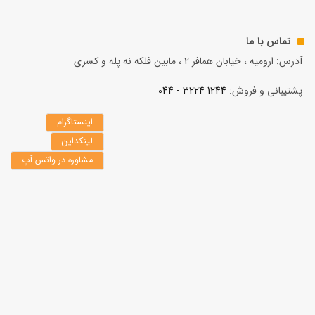
تماس با ما
آدرس: ارومیه ، خیابان همافر 2 ، مابين فلكه نه پله و کسری
پشتیبانی و فروش:
1244 3224 - 044
اینستاگرام
لینکداین
مشاوره در واتس آپ