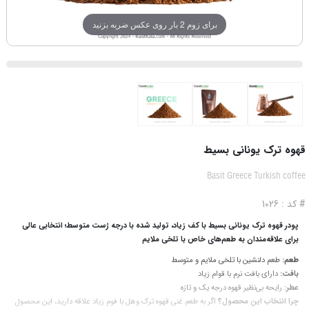
برای زوم 2 بار روی عکس ضربه بزنید
قهوه ترک یونانی بسیط
Basit Greece Turkish coffee
# کد : 1026
پودر قهوه ترک یونانی بسیط با کف زیاد، تولید شده با درجه رُست متوسط؛
ا
نتخابی عالی
برای علاقه‌مندان به طعم‌های خاص با تلخی ملایم
طعم:
طعم دلنشین با تلخی ملایم و متوسط
بافت:
دارای بافت نرم با قوام زیاد
عطر:
رایحه بی‌نظیر قهوه درجه یک و تازه
چرا انتخاب این محصول؟
اگر به طعم غنی قهوه ترک وهل با فوم زیاد علاقه دارید، این محصول