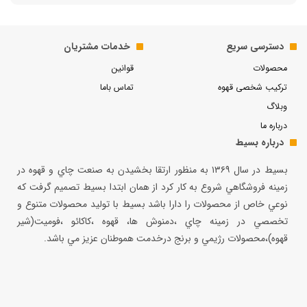
دسترسی سریع
خدمات مشتریان
محصولات
قوانین
ترکیب شخصی قهوه
تماس باما
وبلاگ
درباره ما
درباره بسیط
بسيط در سال ۱۳۶۹ به منظور ارتقا بخشيدن به صنعت چاي و قهوه در
زمينه فروشگاهي شروع به كار كرد از همان ابتدا بسيط تصميم گرفت كه
نوعي خاص از محصولات را دارا باشد بسيط با توليد محصولات متنوع و
تخصصي در زمينه چاي ،دمنوش ها، قهوه ،كاكائو ،فوميت(شير
قهوه)،محصولات رژيمي و برنج درخدمت هموطنان عزيز مي باشد.