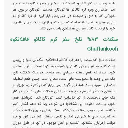
بادام زمینی در کنار شکر و شیرخشک و شیر و پودر کاکائو بدست می
آید. طرفداران ویژه کرم کاکائو ها کودکان هستند. کودکان بر روی هر
خوراکی که به عنوان صبحانه در اختیارشان قرار گیرد، از کرم کاکائو به
عنوان سس و طعم دهنده استفاده می کنند و از این بابت خیال والدین
خود را از بابت کامل خوردن غذایشان راحت می کنند.
شکلات 83% تلخ مغز کرم کاکائو قافلانکوه
Ghaflankooh
شکلات تلخ 83 درصد با مغز کرم کاکائو قافلانکوه، شکلاتی تلخ و رژیمی
است که طعم شیرین کرم کاکائو را همراه خود کرده است. عطر و اسانس
خوب فندق که طعم دهنده بسیاری دسر هاست در میانه شکلات تلخ
یک میان وعده با محبوبیت عام است. محال است چنین طعم تلطیف
شده ای ، مورد پسند همه قرار نگیرد. پس اینبار که در کنار گروه عزیزان و
دوستان خود در کنارهم جمع شدید، با این شکلات های مغز دار، در کنار
یک چای دلچسب، از آنها پذیرایی کنید. کودکان شما نیزعاشق طعم
خوب و بافت لطیف این شکلاتها می شوند، چرا که طعم آشنای کرم
کاکائو، طعم محبوب ومنتخب کودکان است. به این طریق ذائقه کودکان
به شیرینی های با شیرینی کمتر و تلخی بیشتر آشنا می شود و می
توانند ازمزایای شکلاتها، کلسیم و آهن موجود در آنها در طول دوران