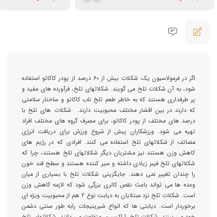
اگر در فرمولاسیون یک شکلات بیش از 60 درصد از پودر کاکائو استفاده
شود، به آن شکلات تلخ می گویند. شکلاتهای تلخ، فرآورده های مفید و
پر طرفداری هستند که به خاطر طعم تلخ ناب کاکائو و ساختار سلامتی
که دارند در بین اقشار مختلف محبوبیت دارند. شکلات های تلخ با
درصد های مختلف از پودر کاکائو، برای مصرف گروه های مختلف افراد
تهیه می شود. ورزشکاران پیش از شروع ورزش برای دریافت انرژی
مضائف از شکلاتهای تلخ استفاده می کنند. افرادی که در رژیم های
کاهش وزن هستند نیز مشتریان دیگر شکلاتهای تلخ هستند، چرا که
شکلاتهای تلخ فیبر زیادی داشته و سیر کننده هستند و سطح قند خون
را چندان تغییر نمی دهند. جایگزینی شکلات تلخ با بسیاری از میان
وعده ها می تواند باعث نقص کالری بزرگی شود که لازمه کاهش وزن
است. شکلات تلخ نزد مبتلایان به دیابت نوع 2 هم از محبوبیت ویژه ای
برخوردار است. دیابتی ها که انواع شیرینیجات رابه طور سنتی دشمن
خود می بینند، شکلات تلخ را اکسیری متفاوت می دانند. شکلاتهای تلخ