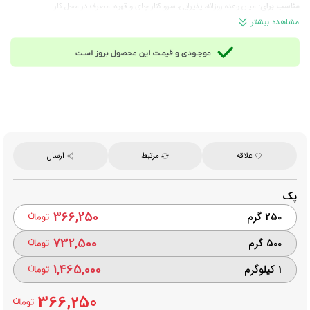
مناسب برای:
میان‌ وعده روزانه، پذیرایی، سرو کنار چای و قهوه، مصرف در محل کار
وزن تقریبی هر عدد:
9 گرم
مشاهده بیشتر
تعداد تقریبی در هر 1 کیلوگرم:
111 عدد
برند:
قافلانکوه (بنیس)
ساخت:
ایران
توجه: این محصول به دما حساس است و در فصول گرم یا هنگام حمل‌ونقل، احتمال
ذوب‌شدن یا تغییر شکل آن وجود دارد. لطفاً پیش از ثبت سفارش این موضوع را در نظر
داشته باشید.
علاقه
مرتبط
ارسال
پک
366,250
250 گرم
732,500
500 گرم
1,465,000
1 کیلوگرم
366,250