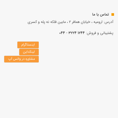
تماس با ما
آدرس: ارومیه ، خیابان همافر 2 ، مابين فلكه نه پله و کسری
پشتیبانی و فروش:
1244 3224 - 044
اینستاگرام
لینکداین
مشاوره در واتس آپ