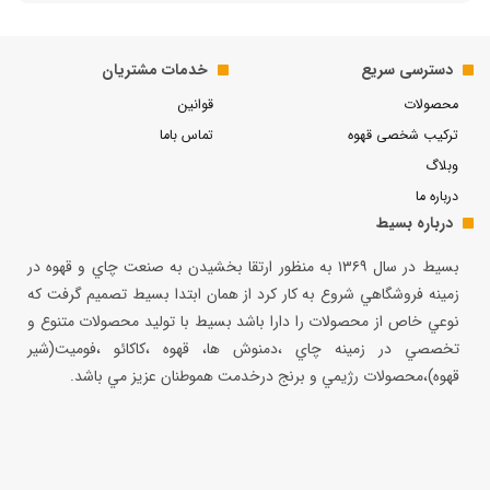
دسترسی سریع
خدمات مشتریان
محصولات
قوانین
ترکیب شخصی قهوه
تماس باما
وبلاگ
درباره ما
درباره بسیط
بسيط در سال ۱۳۶۹ به منظور ارتقا بخشيدن به صنعت چاي و قهوه در
زمينه فروشگاهي شروع به كار كرد از همان ابتدا بسيط تصميم گرفت كه
نوعي خاص از محصولات را دارا باشد بسيط با توليد محصولات متنوع و
تخصصي در زمينه چاي ،دمنوش ها، قهوه ،كاكائو ،فوميت(شير
قهوه)،محصولات رژيمي و برنج درخدمت هموطنان عزيز مي باشد.