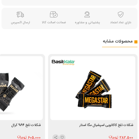
دارای نماد اعتماد
پشتیبانی و مشاوره
ضمانت اصالت کالا
ارسال اکسپرس
محصولات مشابه
شکلات تلخ کاکائویی اسپشیال مگا استار
شکلات تلخ 94% کرال
605,000
282,500