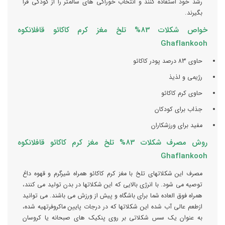
رشد خود استفاده کنند و انتخاب خوراکی های سالمتر را از کودکی فرا
بگیرند.
خواص شکلات 83% تلخ مغز کرم کاکائو قافلانکوه
Ghaflankooh
حاوی 83 درصد پودر کاکائو
رژیمی و لذیذ
حاوی کرم کاکائو
جذاب برای کودکان
مفید برای ورزشکاران
روش مصرف شکلات 83% تلخ مغز کرم کاکائو قافلانکوه
Ghaflankooh
مصرف این شکلاتهای تلخ با مغز کرم کاکائو همراه شیرگرم و قهوه داغ
توصیه می شود. با انرژی بالایی که این شکلاتها در بدن تولید می کنند،
همراه فوق العاده شما برای باشگاه و پیش از ورزش می باشند. می توانید
ازطعم عالی آب شده این شکلاتها که در درجات پایین ماکروفرتهیه شده،
به عنوان یک سس شکلاتی بر روی پنکیک های صبحانه یا کروسان