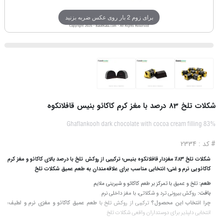
برای زوم 2 بار روی عکس ضربه بزنید
شکلات تلخ 83 درصد با مغز کرم کاکائو بنیس قافلانکوه
Ghaflankooh dark chocolate with cocoa cream filling 83%
# کد : 2334
شکلات تلخ ۸۳٪ مغزدار قافلانکوه بنیس؛ ترکیبی از روکش تلخ با درصد بالای کاکائو و مغز کرم
کاکائویی نرم و غنی؛ انتخابی مناسب برای علاقه‌مندان به طعم عمیق شکلات تلخ
طعم:
تلخ و عمیق با تمرکز بر طعم کاکائو و شیرینی ملایم
بافت:
روکش بیرونی ترد و شکلاتی، با مغز داخلی نرم
چرا انتخاب این محصول؟
ترکیبی از روکش تلخ با
طعم عمیق کاکائو و مغزی نرم و لطیف
؛
انتخابی دلپذیر برای دوستداران واقعی شکلات تلخ