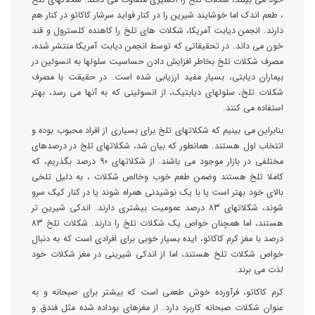
، طعم اندک اما خوشایند شیرین را در کنار فواید سرشار کاکائو در کنار هم
دارند. انجمن دیابت آمریکا، شکلات های تلخ را کاهنده کلسترول و قند
خون می داند. در تحقیقاتی که توسط انجمن دیابت آمریکا منتشر شده،
مصرف شکلات تلخ بخاطر افزایش دادن حساسیت سلولها به انسولین در
بیماران دیابتی، بسیار مفید ارزیابی شده است. در حقیقت با مصرف
شکلات تلخ، سلولهای دیابتیک، از انسولینی که به آنها می رسد، بهتر
استفاده می کنند.
بنابراین می بینیم که شکلاتهای تلخ برای بسیاری از افراد محبوب بوده و
انتخاب اول هستند. همانطور که بیان شد، شکلاتهای تلخ در درصدهای
مختلفی در بازار موجود می باشند. از شکلاتهای 90 درصد بگذریم، که
کاملا تلخ هستند وضمن طعم خوب وخالص شکلات ، به دلیل تلخی
بالای خود بهتر است یا با یک نوشیدنی همراه شوند یا در کنار کیک سرو
شوند، شکلاتهای 83 درصد عمومیت بیشتری دارند. اندکی شیرین تر
هستند، اما همچنان خواص یک شکلات تلخ را دارند. شکلات تلخ 83
درصد با مغز کرم کاکائو، ایده بسیار خوبی برای افرادی است که به دنبال
خواص شکلات تلخ هستند، اما از اندکی شیرینی در مغز شکلات خود
لذت می برند.
کرم کاکائو، فرآورده خوش طعمی است که بیشتر برای صبحانه و به
عنوان شکلات صبحانه کاربرد دارد. از مغزهای بوداده شده مثل فندق و