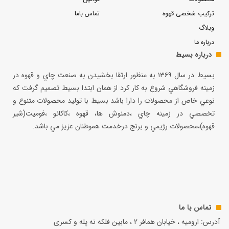
ترکیب شخصی قهوه
تماس باما
وبلاگ
درباره ما
درباره بسیط
بسيط در سال ۱۳۶۹ به منظور ارتقا بخشيدن به صنعت چاي و قهوه در
زمينه فروشگاهي شروع به كار كرد از همان ابتدا بسيط تصميم گرفت كه
نوعي خاص از محصولات را دارا باشد بسيط با توليد محصولات متنوع و
تخصصي در زمينه چاي ،دمنوش ها، قهوه ،كاكائو ،فوميت(شير
قهوه)،محصولات رژيمي و برنج درخدمت هموطنان عزيز مي باشد.
تماس با ما
آدرس: ارومیه ، خیابان همافر 2 ، مابين فلكه نه پله و کسری