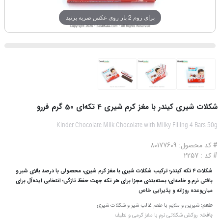
برای زوم 2 بار روی عکس ضربه بزنید
شکلات شیری کیندر با مغز کرم شیری 4 تکه‌ای 50 گرم فررو
Kinder Chocolate Milk Chocolate with Milky Filling 4 Bars 50g
# کد محصول: 80177609
# کد : 2257
شکلات ۴ تکه کیندر؛ ترکیب شکلات شیری با مغز کرم شیری، محصولی با درصد بالای شیر و
بافتی نرم و خامه‌ای؛ بسته‌بندی مجزا برای هر تکه جهت حفظ تازگی؛ انتخابی ایده‌آل برای
میان‌وعده روزانه و پذیرایی خاص
طعم:
شیرین و ملایم با طعم غالب شیر و شکلات شیری
بافت:
روکش شکلاتی نرم با مغز کرمی و لطیف