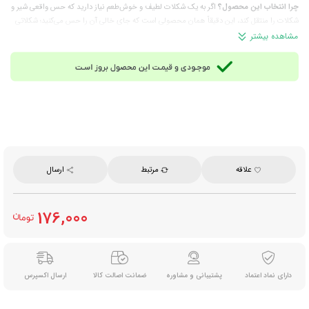
چرا انتخاب این محصول؟
اگر به یک شکلات لطیف و خوش‌طعم نیاز دارید که حس واقعی شیر و
شکلات را منتقل کند، این دقیقاً همان محصولی است که جای خالی آن را حس می‌کنید؛ شکلاتی
که خیلی زود به انتخاب همیشگی‌تان تبدیل می‌شود.
مشاهده بیشتر
ترکیبات:
شکلات شیری و کرم شیری؛ حاوی شیر کامل و شیر بدون چربی، شکر، چربی‌ها و
روغن‌های گیاهی، امولسیفایر (لسیتین سویا) و طعم‌دهنده (وانیل)
توجه:
این محصول حاوی شیر و سویا است؛ اگر به این مواد حساسیت دارید در مصرف آن
احتیاط کنید.
مناسب برای:
میان‌وعده روزانه، مصرف در محل کار یا مدرسه، پذیرایی، همراه داشتن در سفر و
استفاده کنار چای یا قهوه
تعداد تکه شکلات:
۴ تکه
وزن هر تکه:
12.5 گرم
وزن خالص:
50 گرم
علاقه
مرتبط
ارسال
برند:
کیندر (Kinder)
محصول:
ایتالیا
توجه: این محصول به دما حساس است و در فصول گرم یا هنگام حمل‌ونقل، احتمال
176,000
ذوب‌شدن یا تغییر شکل آن وجود دارد. لطفاً پیش از ثبت سفارش این موضوع را در نظر
داشته باشید.
دارای نماد اعتماد
پشتیبانی و مشاوره
ضمانت اصالت کالا
ارسال اکسپرس