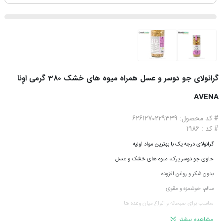
گرانولای جو دوسر و عسل همراه میوه های خشک 380 گرمی اوِنا
AVENA
# کد محصول: 6261270229339
# کد : 2186
گرانولای درجه یک با بهترین مواد اولیه
حاوی جو دوسر پرک، میوه های خشک و عسل
بدون شکر و روغن افزوده
سالم، خوشمزه و مقوی
مناسب برای صبحانه و انواع میان وعده ها
380 گرم
مشاهده بیشتر