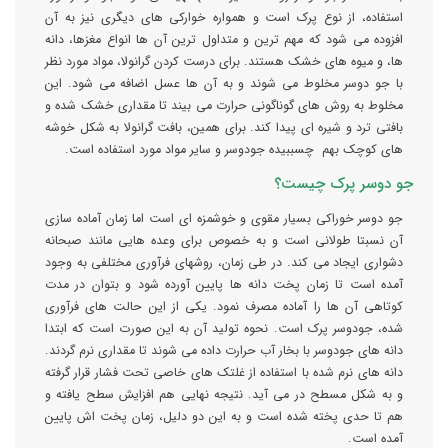
استفاده، از نوع پرک است و همواره خوارکی های دیگری نیز به آن
افزوده می شود که مهم ترین و متداول ترین آن ها انواع مغزها، دانه
ها، و میوه های خشک هستند. برای درست کردن گرانولا، مواد مورد نظر
با جو دوسر مخلوط می شوند و به آن ها عسل اضافه می شود. این
مخلوط به روش های گوناگونی حرارت می بیند تا مقداری خشک شده و
بافتی ترد و شیره ای پیدا کند. برای همین، بافت گرانولا به شکل خوشه
های کوچک بهم چسببیده جودوسر و سایر مواد مورد استفاده است.
جو دوسر پرک چیست؟
جو دوسر خوراکی بسیار مقوی و خوشمزه ای است اما زمان آماده سازی
آن نسبتا طولانی است و به خصوص برای وعده هایی مانند صبحانه
دشواری ایجاد می کند. در طی زمان، روشهای فرآوری مختلفی به وجود
آمده است تا زمان پخت دانه ها پایین آورده شود و بتوان در مدت
کوتاهی آن ها را آماده مصرف نمود. یکی از این حالت های فرآوری
شده، جودوسر پرک است. نحوه تولید آن به این صورت است که ابتدا
دانه های جودوسر با بخار آب حرارت داده می شوند تا مقداری نرم گردند.
دانه های نرم شده با استفاده از غلتک های خاصی تحت فشار قرار گرفته
و به شکل مسطح در می آید. نتیجه نهایی هم افزایش سطح یافته و
هم تا حدی پخته شده است و به این دو دلیل، زمان پخت اش پایین
آمده است.