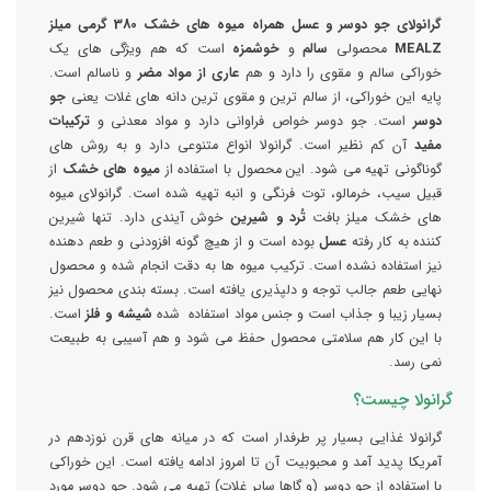
گرانولای جو دوسر و عسل همراه میوه های خشک 380 گرمی میلز
MEALZ
محصولی
سالم
و
خوشمزه
است که هم ویژگی های یک
خوراکی سالم و مقوی را دارد و هم
عاری از مواد مضر
و ناسالم است.
پایه این خوراکی، از سالم ترین و مقوی ترین دانه های غلات یعنی
جو
دوسر
است. جو دوسر خواص فراوانی دارد و مواد معدنی و
ترکیبات
مفید
آن کم نظیر است. گرانولا انواع متنوعی دارد و به روش های
گوناگونی تهیه می شود. این محصول با استفاده از
میوه های خشک
از
قبیل سیب، خرمالو، توت فرنگی و انبه تهیه شده است. گرانولای میوه
های خشک میلز بافت
تُرد و شیرین
خوش آیندی دارد. تنها شیرین
کننده به کار رفته
عسل
بوده است و از هیچ گونه افزودنی و طعم دهنده
نیز استفاده نشده است. ترکیب میوه ها به دقت انجام شده و محصول
نهایی طعم جالب توجه و دلپذیری یافته است. بسته بندی محصول نیز
بسیار زیبا و جذاب است و جنس مواد استفاده شده
شیشه و فلز
است.
با این کار هم سلامتی محصول حفظ می شود و هم آسیبی به طبیعت
نمی رسد.
گرانولا چیست؟
گرانولا غذایی بسیار پر طرفدار است که در میانه های قرن نوزدهم در
آمریکا پدید آمد و محبوبیت آن تا امروز ادامه یافته است. این خوراکی
با استفاده از جو دوسر (و گاها سایر غلات) تهیه می شود. جو دوسر مورد