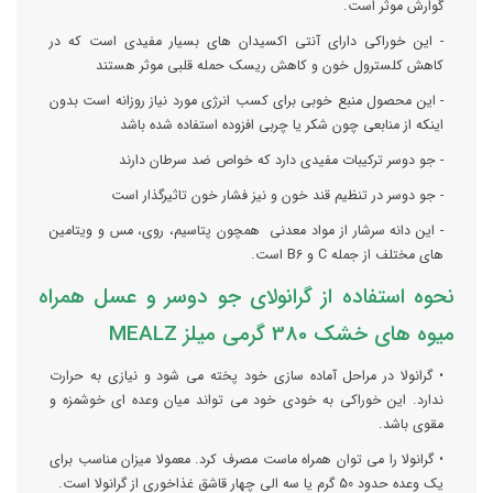
گوارش موثر است.
- این خوراکی دارای آنتی اکسیدان های بسیار مفیدی است که در
کاهش کلسترول خون و کاهش ریسک حمله قلبی موثر هستند
- این محصول منبع خوبی برای کسب انرژی مورد نیاز روزانه است بدون
اینکه از منابعی چون شکر یا چربی افزوده استفاده شده باشد
- جو دوسر ترکیبات مفیدی دارد که خواص ضد سرطان دارند
- جو دوسر در تنظیم قند خون و نیز فشار خون تاثیرگذار است
- این دانه سرشار از مواد معدنی همچون پتاسیم، روی، مس و ویتامین
های مختلف از جمله C و B6 است.
نحوه استفاده از گرانولای جو دوسر و عسل همراه
میوه های خشک 380 گرمی میلز MEALZ
• گرانولا در مراحل آماده سازی خود پخته می شود و نیازی به حرارت
ندارد. این خوراکی به خودی خود می تواند میان وعده ای خوشمزه و
مقوی باشد.
• گرانولا را می توان همراه ماست مصرف کرد. معمولا میزان مناسب برای
یک وعده حدود 50 گرم یا سه الی چهار قاشق غذاخوری از گرانولا است.