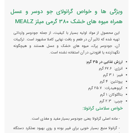
ویژگی ها و خواص گرانولای جو دوسر و عسل
همراه میوه های خشک 380 گرمی میلز MEALZ
این محصول از مواد اولیه بسیار با کیفیت، از جمله جودوسر وارداتی
تهیه شده که تاثیر آن در طعم و بافت نهایی کاملا مشهود است. ترکیبات
آن، جودوسر پرک، میوه های خشک و عسل هستند و هیچگونه
نگهدارنده یا افزودنی در آن استفاده نشده است.
ارزش غذایی در 35 گرم:
انرژی: 67.6 گرم
فیبر: 3.1 گرم
پروتئین: 4 گرم
کربوهیدرات: 25.7 گرم
بتاگلوکان: 1 گرم
چربی: 2.3 گرم
خواص سلامتی گرانولا:
- ماده اصلی گرانولا یعنی جودوسر بسیار مفید و مغذی است.
- گرانولا منبع بسیار خوبی برای فیبر بوده و روی بهبود عملکرد دستگاه