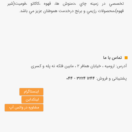
تخصصي در زمينه چاي ،دمنوش ها، قهوه ،كاكائو ،فوميت(شير
قهوه)،محصولات رژيمي و برنج درخدمت هموطنان عزيز مي باشد.
تماس با ما
آدرس: ارومیه ، خیابان همافر 2 ، مابين فلكه نه پله و کسری
پشتیبانی و فروش:
1244 3224 - 044
اینستاگرام
لینکداین
مشاوره در واتس آپ