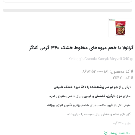
گرانولا با طعم میوه‌های مخلوط خشک 340 گرمی کلاگز
Kellogg’s Granola Karışık Meyveli 340 gr
# کد محصول: 8682530000181
# کد : 2542
ترکیبی از
جو دو سر برشته‌شده
با
۲۰٪ میوه خشک طبیعی
حاوی
موز، نارگیل، کشمش و کرنبری
برای طعمی متنوع و لذیذ
منبعی غنی از
فیبر
، مناسب برای
هضم بهتر و تأمین انرژی روزانه
گزینه‌ای
سالم و مغذی
برای صبحانه یا میان‌وعده
وزن:
۳۴۰ گرم
محصول کشور ترکیه
از برند معتبر
Kellogg’s
مشاهده بیشتر