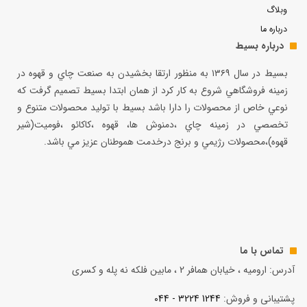
وبلاگ
درباره ما
درباره بسیط
بسيط در سال ۱۳۶۹ به منظور ارتقا بخشيدن به صنعت چاي و قهوه در
زمينه فروشگاهي شروع به كار كرد از همان ابتدا بسيط تصميم گرفت كه
نوعي خاص از محصولات را دارا باشد بسيط با توليد محصولات متنوع و
تخصصي در زمينه چاي ،دمنوش ها، قهوه ،كاكائو ،فوميت(شير
قهوه)،محصولات رژيمي و برنج درخدمت هموطنان عزيز مي باشد.
تماس با ما
آدرس: ارومیه ، خیابان همافر 2 ، مابين فلكه نه پله و کسری
پشتیبانی و فروش:
1244 3224 - 044