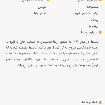
محصولات
قوانین
ترکیب شخصی قهوه
تماس باما
وبلاگ
درباره ما
درباره بسیط
بسيط در سال ۱۳۶۹ به منظور ارتقا بخشيدن به صنعت چاي و قهوه در
زمينه فروشگاهي شروع به كار كرد از همان ابتدا بسيط تصميم گرفت كه
نوعي خاص از محصولات را دارا باشد بسيط با توليد محصولات متنوع و
تخصصي در زمينه چاي ،دمنوش ها، قهوه ،كاكائو ،فوميت(شير
قهوه)،محصولات رژيمي و برنج درخدمت هموطنان عزيز مي باشد.
تماس با ما