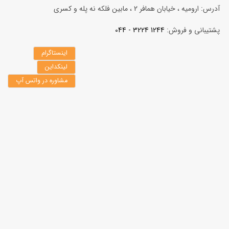
آدرس: ارومیه ، خیابان همافر 2 ، مابين فلكه نه پله و کسری
پشتیبانی و فروش:
1244 3224 - 044
اینستاگرام
لینکداین
مشاوره در واتس آپ