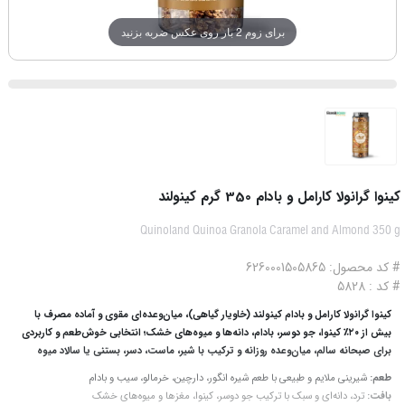
برای زوم 2 بار روی عکس ضربه بزنید
کینوا گرانولا کارامل و بادام 350 گرم کینولند
Quinoland Quinoa Granola Caramel and Almond 350 g
# کد محصول: 6260001505865
# کد : 5828
کینوا گرانولا کارامل و بادام کینولند (خاویار گیاهی)، میان‌وعده‌ای مقوی و آماده مصرف با
بیش از ۲۰٪ کینوا، جو دوسر، بادام، دانه‌ها و میوه‌های خشک؛ انتخابی خوش‌طعم و کاربردی
برای صبحانه سالم، میان‌وعده روزانه و ترکیب با شیر، ماست، دسر، بستنی یا سالاد میوه
طعم:
شیرینی ملایم و طبیعی با طعم شیره انگور، دارچین، خرمالو، سیب و بادام
بافت:
ترد، دانه‌ای و سبک با ترکیب جو دوسر، کینوا، مغزها و میوه‌های خشک