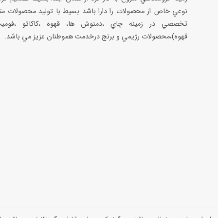
نوعي خاص از محصولات را دارا باشد بسيط با توليد محصولات مت
تخصصي در زمينه چاي ،دمنوش ها، قهوه ،كاكائو ،فوميت
قهوه)،محصولات رژيمي و برنج درخدمت هموطنان عزيز مي باشد.