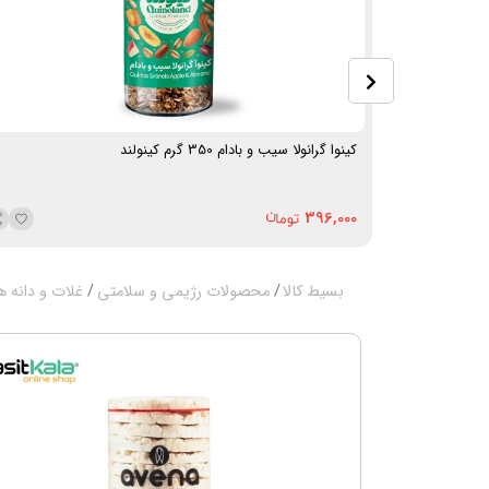
کینوا گرانولا سیب و بادام 350 گرم کینولند
396,000
بسیط کالا
محصولات رژیمی و سلامتی
غلات و دانه ه