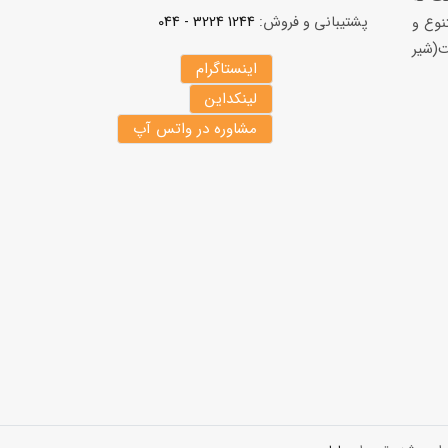
پشتیبانی و فروش:
1244 3224 - 044
نوع و
(شير
اینستاگرام
لینکداین
مشاوره در واتس آپ