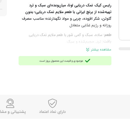
رایس کیک نمک دریایی اونا، میان‌وعده‌ای سبک و ترد
تهیه‌شده از برنج ایرانی با طعم ملایم نمک دریایی؛ بدون
گلوتن، شکر افزوده، چربی و مواد نگهدارنده؛ مناسب مصرف
روزانه و رژیم غذایی متعادل
طعم:
ساده، سبک و کمی شور با طعم ملایم نمک دریایی
بافت:
ترد، حجیم‌شده و سبک
چرا انتخاب این محصول؟
اگر یک میان‌وعده سبک، رژیمی و
مشاهده بیشتر
بدون حس سنگینی می‌خواهید، رایس کیک اونا انتخابی
کاربردی برای مصرف روزانه و همچنین ساده، سالم و قابل
ترکیب با طعم‌های مختلف است.
ترکیبات:
دانه برنج سفید ایرانی و نمک دریا
مناسب برای:
میان‌وعده سالم روزانه، رژیم غذایی متعادل،
مصرف در خانه، محل کار، مدرسه و سفر، استفاده همراه پنیر،
سبزیجات، آووکادو، کره بادام‌زمینی، عسل و انواع دیپ‌های
سالم
روش مصرف:
آماده مصرف است و می‌توان آن را به‌تنهایی یا
دارای نماد اعتماد
پشتیبانی و مشا
همراه مواد غذایی شیرین و شور استفاده کرد.
وزن خالص:
۱۱۰ گرم
نحوه نگهداری:
در جای خشک و خنک، دور از نور مستقیم