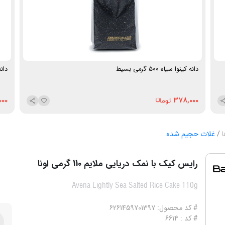
دانه کینوا سیاه 500 گرمی بسیط
دانه ک
000
378,000
ا
غلات حجیم شده
رایس کیک با نمک دریایی ملایم 110 گرمی اونا
Avena Lightly Sea Salted Rice Cake 110g
# کد محصول: 6261459701397
# کد : 6614