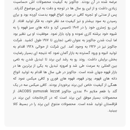
عرضه شده در آن بودند. جاکوبز به کیفیت محصولات اش حساسیت
زیادی داشت و از این رو سال ها در توجه و دقت به این موضوع گذراند.
پس از مدتی او تجربه کافی در مورد انواع قهوه بدست آورده بود و برای
رسیدن به سود بیشتر و نیز کیفیت مد نظر خود، به فکر تولید افتاد. از
این رو رُستری خود را در 1907 تاسیس کرد و دانه های سبز قهوه را به
شیوه خود برشته کاری نموده و وارد بازار نمود. موفقیت او بی نظیر بود
اما ثبت شدن جاکوبز به عنوان نامی تجاری تا 1917 طول کشید. شرکت
جاکوبز نیز در 1926 به وجود آمد. این شرکت از حوالی 1928 اقدام به
تولید انبوه و ورود گسترده به بازار آلمان نمود که نتیجه ای بسیار رضایت
بخش برایش داشت. روند رو به رشد این برند تا تبدیل شدن به نامی
بین المللی به سرعت طی شد و امروزه تبدیل به یکی از برترین ها در
بازار قهوه جهان شده است. جاکوبز در طی سال ها اقدام به تولید انواع
دانه های قهوه، پودر قهوه، قهوه های فوری و کافی میکس نمود که
همگی از کیفیت خاص این برند برخوردار بودند. کافی میکس سه در یک
گلد با طعم ملایم 40 عددی جاکوبز JACOBS yumusak lezzet از
محصولات بسیار موفق این برند است که در کارخانجات این برند در
قزاقستان تولید شده است. محصولات متنوع این برند را در بسیط کالا
ببینید.