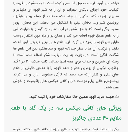
فراهم می آورد. این محصول اما سعی کرده است تا به نوشیدنی قهوه با
کیفیت خود اجزای دیگری بیفزاید و آن را به شیر قهوه ای دلپذیر و
مطبوع نزدیک کند. ترکیبی از چند ماده مختلف از جمله روغن نارگیل،
پروتئین شیر و... بخش لبنی را تشکیل می دهند. این بخش، پودر
سفید رنگی است که با حل شدن در آب، عطر تازه، گرم و با طراوت شیر
را به طعم عمیق قهوه اضافه می کند و همان بو و مزه مورد انتظار دوست
داران شیر قهوه را پدید می آورد. این طعم های لبنی کیفیتی فوق العاده
دارند و ترکیب آن ها با عطر چندلایه قهوه و هماهنگی بین این طعم ها
شگفت انگیز است. در نهایت به ایت ترکیب شکر اضافه شده است تا
زمینه ای شیرین و جذاب برای همه اینها بسازد. کافی میکس 3 در 1 گلد
جاکوبز، ترکیبی از بهترین عطر و طعم قهوه را با مقادیر دقیقی از طعم
های لبنی و شکر ارائه می دهد که تازگی مطبوعی دارد و می تواند
پیشنهادی عالی برای دوست داران کافی میکس های باکیفیت و خوش
عطر باشد.
✍
جهت
خرید قهوه
همین حالا سفارشات خود را ثبت کنید.
ویژگی های کافی میکس سه در یک گلد با طعم
ملایم 40 عددی جاکوبز
یکی از نقاط قوت جاکوبز ترکیب های ویژه از دانه های مختلف قهوه