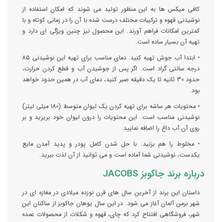
کافی میکس ها به این منظور تولید می شوند که امکان استفاده از
نوشیدنی قهوه و ترکیبات مختلف درست شده با آن را در زمانی کوتاه و با
کمترین امکانات فراهم آورند. این محصول نیز چنین ویژگی ای دارد و
تهیه آن بسیار ساده است.
• ابتدا آب جوش تهیه کنید. دمای مناسب برای تهیه این نوشیدنی 85
درجه سانتی گراد است. اگر پس از جوشیدن آب و قطع کردن حرارت،
حدود 30 ثانیه تا یک دقیقه صبر کنید، دمای آب در همین حدود خواهد
بود.
• محتویات هر ساشه برای تهیه کردن یک لیوان متوسط (180 میلی لیتر)
نوشیدنی مناسب است. این محتویات را درون لیوان خود بریزید و بر
روی آن آب داغ را اضافه نمایید.
• مخلوط را هم بزنید. با حل شدن کامل پودر و پدید آمدن مایع
یکدست، نوشیدنی شما آماده است و می توانید از آن لذت ببرید.
درباره برند جاکوبز JACOBS
داستان این برند از آخرین سال های قرن نوزده میلادی در مغازه ای در
شهر برمن آلمان آغاز می شود. در این سال یوهان جاکوبز از ساکنان این
شهر، فروشگاهی افتتاح کرد که چای، قهوه و شکلات از محصولات عمده