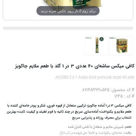
برای زوم 2 بار روی عکس ضربه بزنید
کافی میکس ساشه‌ای 40 عددی 3 در 1 گلد با طعم ملایم جاکوبز
JACOBS 3 ü 1 Arada Gold yumusak lezzet 40 adet
# کد محصول: 8714599610565
# کد : 1645
کافی میکس 3 در 1 آماده جاکوبز؛ ترکیبی متعادل از قهوه فوری، شکر و پودر خامه‌ای کننده با
طعم ملایم و یکنواخت؛ آماده‌سازی سریع در چند ثانیه با فوم لطیف و کیفیت ثابت؛ بهترین
انتخاب برای مصرف روزانه و پذیرایی سریع
طعم:
شیرینی ملایم و متعادل با تلخی کنترل‌ شده
بافت:
خامه‌ای، یکنواخت و کاملاً حل شونده در آب داغ