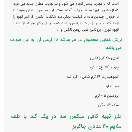
است که با مهارت بسیار انجام می شود و در نهایت عطری پدید می آورد
که از چندین قهوه مختلف پدید آمده است. این محصول تلاش نموده تا
با افزودن چندین ماده با کیفیت دیگر، مزه شگفت انگیزی از شیر قهوه را
ارائه کند. برخی از مواد اولیه مورد استفاده برای این کار عبارتند از: شکر،
قهوه فوری، پروتئین شیر، روغن نارگیل و...
ارزش غذایی محصول در هر ساشه 18 گرمی آن به این صورت
می باشد:
انرژی 78 کیلوکالری
چربی (اشباع) 2 گرم
کربوهیدرات 14 گرم شامل 11 گرم قند
فیبر ندارد
پروتئین 0.5 گرم
نمک 0.03 گرم
طرز تهیه کافی میکس سه در یک گلد با طعم
ملایم 40 عددی جاکوبز