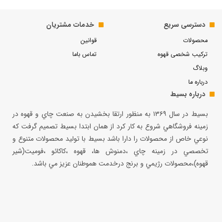
دسترسی سریع
خدمات مشتریان
محصولات
قوانین
ترکیب شخصی قهوه
تماس باما
وبلاگ
درباره ما
درباره بسیط
بسيط در سال ۱۳۶۹ به منظور ارتقا بخشيدن به صنعت چاي و قهوه در
زمينه فروشگاهي شروع به كار كرد از همان ابتدا بسيط تصميم گرفت كه
نوعي خاص از محصولات را دارا باشد بسيط با توليد محصولات متنوع و
تخصصي در زمينه چاي ،دمنوش ها، قهوه ،كاكائو ،فوميت(شير
قهوه)،محصولات رژيمي و برنج درخدمت هموطنان عزيز مي باشد.