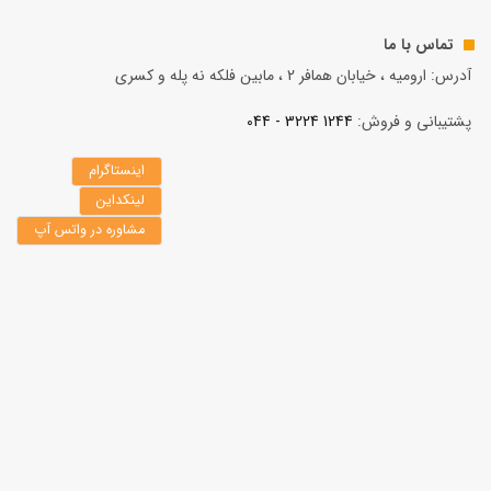
تماس با ما
آدرس: ارومیه ، خیابان همافر 2 ، مابين فلكه نه پله و کسری
پشتیبانی و فروش:
1244 3224 - 044
اینستاگرام
لینکداین
مشاوره در واتس آپ