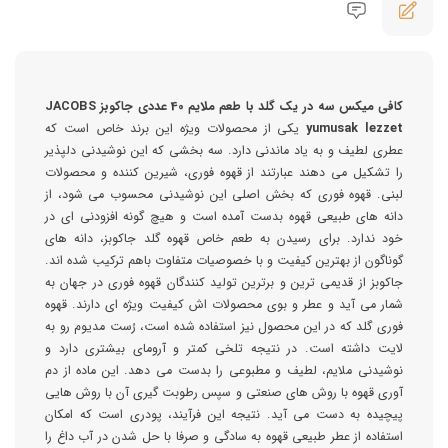
کافی میکس سه در یک گلد با طعم ملایم 40 عددی جاکوبز JACOBS
yumusak lezzet
یکی از محصولات ویژه این برند خاص است که
عطری لطیف و به یاد ماندنی دارد. سه بخشی که این نوشیدنی دلپذیر
را تشکیل می دهند عبارتند از قهوه فوری، شیرین کننده و محصولات
لبنی. قهوه فوری که بخش اصلی این نوشیدنی محسوب می شود، از
دانه های طبیعی قهوه بدست آمده است و هیچ گونه افزودنی ای در
خود ندارد. برای رسیدن به طعم خاص قهوه گلد جاکوبز، دانه های
گوناگون از بهترین کیفیت و با خصوصیات متفاوت باهم ترکیب شده اند.
جاکوبز از قدیمی ترین و برترین تولید کنندگان قهوه فوری در جهان به
شمار می آید و عطر و بوی محصولات اش کیفیت ویژه ای دارند. قهوه
فوری گلد که در این محصول نیز استفاده شده است، رُست مدیوم رو به
لایت داشته است. در نتیجه تلخی کمتر و آرومای بیشتری دارد و
نوشیدنی ملایم، لطیف و مطبوعی را بدست می دهد. این ماده از دم
آوری قهوه با روش های صنعتی و سپس رطوبت گیری آن با روش هایی
پیچیده به دست می آید. نتیجه این فرآیند، پودری است که امکان
استفاده از عطر طبیعی قهوه به سادگی و صرفا با حل شدن در آب داغ را