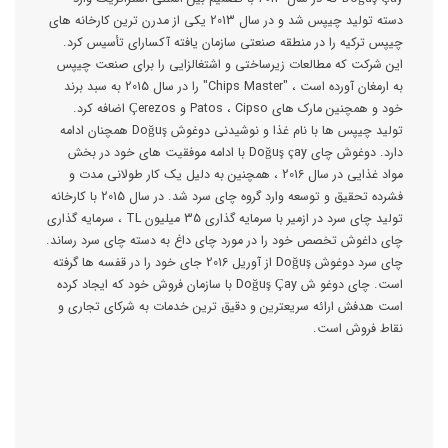
دسته تولید چیپس شد و در سال 2013 یکی از مدرن ترین کارخانه های
چیپس ترکیه را در منطقه صنعتی سازمان یافته آکسارای تأسیس کرد.
این شرکت که مطالعات زیرساختی و اشتغالزایی را برای صنعت چیپس
به ارمغان آورده است ، "Chips Master" را در سال 2015 به سبد برند
خود و همچنین مارک های Patos ، Cipso و Çerezos اضافه کرد.
تولید چیپس ها با نام غذا و نوشیدنی دوغوش Doğuş همچنان ادامه
دارد. دوغوش چای Doğuş çay با ادامه موفقیت های خود در بخش
مواد غذایی در سال 2016 ، همچنین به دلیل یک کار طولانی مدت و
فشرده تحقیق و توسعه وارد گروه چای سرد شد. در سال 2015 با کارخانه
تولید چای سرد در ازمیر با سرمایه گذاری 35 میلیون TL ، سرمایه گذاری
چای داغوش تخصص خود را در مورد چای داغ به دسته چای سرد رساند.
چای سرد دوغوش Doğuş از آوریل 2016 جای خود را در قفسه ها گرفته
است. چای دوغو ش Doğuş Çay با سازمان فروش خود که ایجاد کرده
است هدفش ارائه سریعترین و دقیق ترین خدمات به شرکای تجاری و
نقاط فروش است.