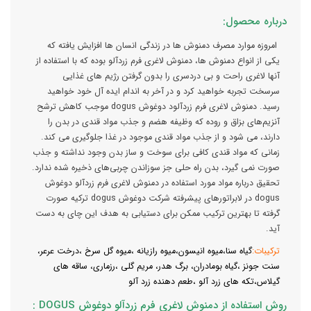
درباره محصول:
امروزه موارد مصرف دمنوش ها در زندگی انسان ها افزایش یافته که
یکی از انواع دمنوش ها، دمنوش لاغری فرم زردآلو بوده که با استفاده از
آنها لاغری راحت و بی دردسری را بدون گرفتن رژیم های غذایی
سرسخت تجربه خواهید کرد و در آخر به اندام ایده آل خود خواهید
رسید. دمنوش لاغری فرم زردآلود دوغوش dogus موجب کاهش ترشح
آنزیم‌های بزاق و روده که وظیفه هضم و جذب مواد قندی در بدن را
دارند، می شود و از جذب مواد قندی موجود در غذا جلوگیری می کند.
زمانی که مواد قندی کافی برای سوخت و ساز بدن وجود نداشته و جذب
صورت نمی گیرد، بدن راه حلی جز سوزاندن چربی‌های ذخیره شده ندارد.
تحقیق درباره مواد مورد استفاده در دمنوش لاغری فرم زردآلو دوغوش
dogus در لابراتور‌های پیشرفته شرکت دوغوش dogus ترکیه صورت
گرفته تا بهترین ترکیب ممکن برای دستیابی به هدف این چای به دست
آید.
ترکیبات:
گیاه سنا،میوه انیسون،میوه رازیانه ،میوه گل سرخ ،درخت عرعر،
سنت جونز ،گیاه بومادران، برگ هدر، مریم گلی ،رزماری، ساقه های
گیلاس،تکه های زرد آلو ،طعم دهنده زرد آلو
روش استفاده از دمنوش لاغری فرم زردآلو دوغوش DOGUS :