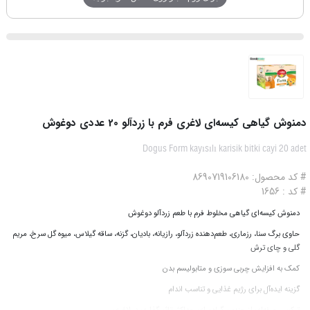
دمنوش گیاهی کیسه‌ای لاغری فرم با زردآلو 20 عددی دوغوش
Dogus Form kayısılı karisik bitki cayi 20 adet
# کد محصول: 8690719106180
# کد : 1656
دمنوش کیسه‌ای گیاهی مخلوط فرم با طعم زردآلو دوغوش
حاوی برگ سنا، رزماری، طعم‌دهنده زردآلو، رازیانه، بادیان، گزنه، ساقه گیلاس، میوه گل‌ سرخ، مریم‌
گلی و چای ترش
کمک به افزایش چربی سوزی و متابولیسم بدن
گزینه‌ ایده‌آل برای رژیم غذایی و تناسب اندام
ترکیبی حرفه‌ای از چندین گیاه برای حداکثر تاثیرگذاری در لاغری