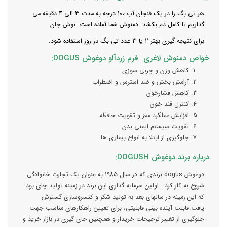
هر تی بگ را در یک فنجان آب 100 درجه به مدت 3 الی 4 دقیقه می
گذاریم تا کامل دم بکشد. دمنوش شما آماده است. نوش جان.
برای نتیجه گیری بهتر 2 یا 3 عدد تی بگ در روز استفاده شود.
خواص دمنوش لاغری فرم زردآلو دوغوش DOGUS:
کاهش وزن و چربی سوزی
آرامش بخش و ضد استرس و اضطراب
کاهش فشارخون
کنترل قند خون
افزایش عملکرد مغز و تقویت حافظه
تقویت سیستم ایمنی بدن
جلوگیری از ابتلا به انواع بیماری ها
درباره برند دوغوش DOGUSH:
دوغوش dogus برندی که در سال 1985 به عنوان یک تجارت خانوادگی
شروع به کار کرد . اولین سرمایه گذاری این برند در زمینه تولید چای بود
که این زمینه در سالهای بعد به تولید شکر و کنسروسازی گسترش
یافت.قابلت آینده بینی قابلیتی، برای تعیین راهکارهای مناسب جهت
جلوگیری از تغییر ترجیحات خریدار و همچنین جای گیری در بازار خرید و