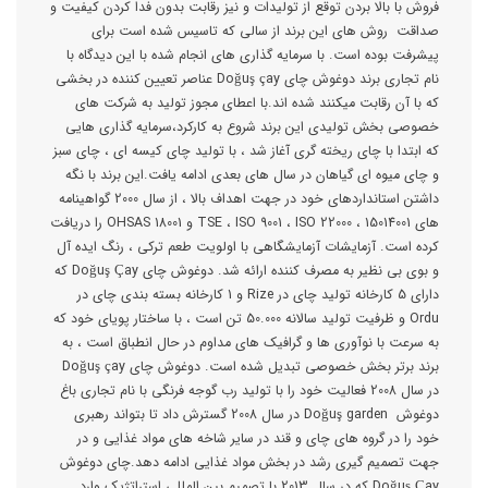
فروش با بالا بردن توقع از تولیدات و نیز رقابت بدون فدا کردن کیفیت و
صداقت روش های این برند از سالی که تاسیس شده است برای
پیشرفت بوده است. با سرمایه گذاری های انجام شده با این دیدگاه با
نام تجاری برند دوغوش چای Doğuş çay عناصر تعیین کننده در بخشی
که با آن رقابت میکنند شده اند.با اعطای مجوز تولید به شرکت های
خصوصی بخش تولیدی این برند شروع به کارکرد،سرمایه گذاری هایی
که ابتدا با چای ریخته گری آغاز شد ، با تولید چای کیسه ای ، چای سبز
و چای میوه ای گیاهان در سال های بعدی ادامه یافت.این برند با نگه
داشتن استانداردهای خود در جهت اهداف بالا ، از سال 2000 گواهینامه
های TSE ، ISO 9001 ، ISO 22000 ، 15014001 و OHSAS 18001 را دریافت
کرده است. آزمایشات آزمایشگاهی با اولویت طعم ترکی ، رنگ ایده آل
و بوی بی نظیر به مصرف کننده ارائه شد. دوغوش چای Doğuş Çay که
دارای 5 کارخانه تولید چای در Rize و 1 کارخانه بسته بندی چای در
Ordu و ظرفیت تولید سالانه 50.000 تن است ، با ساختار پویای خود که
به سرعت با نوآوری ها و گرافیک های مداوم در حال انطباق است ، به
برند برتر بخش خصوصی تبدیل شده است. دوغوش چای Doğuş çay
در سال 2008 فعالیت خود را با تولید رب گوجه فرنگی با نام تجاری باغ
دوغوش Doğuş garden در سال 2008 گسترش داد تا بتواند رهبری
خود را در گروه های چای و قند در سایر شاخه های مواد غذایی و در
جهت تصمیم گیری رشد در بخش مواد غذایی ادامه دهد.چای دوغوش
Doğuş Çay که در سال 2013 با تصمیم بین المللی استراتژیک وارد