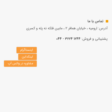
تماس با ما
آدرس: ارومیه ، خیابان همافر 2 ، مابين فلكه نه پله و کسری
پشتیبانی و فروش:
1244 3224 - 044
اینستاگرام
لینکداین
مشاوره در واتس آپ