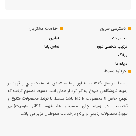
دسترسی سریع
خدمات مشتریان
محصولات
قوانین
ترکیب شخصی قهوه
تماس باما
وبلاگ
درباره ما
درباره بسیط
بسيط در سال ۱۳۶۹ به منظور ارتقا بخشيدن به صنعت چاي و قهوه در
زمينه فروشگاهي شروع به كار كرد از همان ابتدا بسيط تصميم گرفت كه
نوعي خاص از محصولات را دارا باشد بسيط با توليد محصولات متنوع و
تخصصي در زمينه چاي ،دمنوش ها، قهوه ،كاكائو ،فوميت(شير
قهوه)،محصولات رژيمي و برنج درخدمت هموطنان عزيز مي باشد.