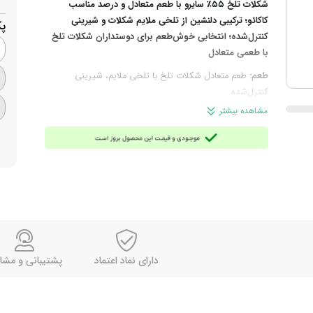
شکلات تلخ ۵۵٪ سایرو با طعم متعادل و درصد مناسب
کاکائو؛ ترکیبی دلنشین از تلخی ملایم شکلات و شیرینی
پ
کنترل‌شده؛ انتخابی خوش‌طعم برای دوستداران شکلات تلخ
با طعمی متعادل
طعم:
طعم متعادل شکلات تلخ با تلخی ملایم‌، شیرینی
کنترل‌شده
بافت:
بافتی ترد با ذوبی نرم و لطیف در دهان
مشاهده بیشتر
چرا انتخاب این محصول؟
تجربه طعمی متعادل و خوشایند از
کاکائو در شکلات ۵۵٪ سایرو؛ انتخابی مناسب برای افرادی که
شکلات تلخ با تلخی ملایم‌تر و طعمی روزمره‌تر را ترجیح
می‌دهند.
مناسب برای:
مصرف روزانه، پذیرایی، سرو کنار چای و قهوه
وزن تقریبی هر عدد:
4.6 گرم
تعداد تقریبی در هر 1 کیلوگرم:
217 عدد
برند:
سایرو (Sairoo)
ساخت:
ایران
دارای نماد اعتماد
پشتیبانی و مشا
توجه: این محصول به دما حساس است و در فصول گرم یا
هنگام حمل‌ونقل، احتمال ذوب‌شدن یا تغییر شکل آن وجود
دارد. لطفاً پیش از ثبت سفارش این موضوع را در نظر داشته