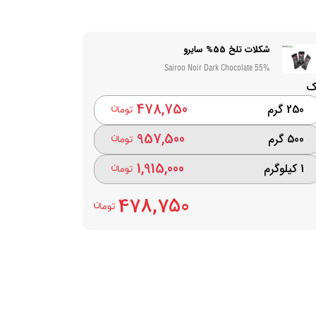
شکلات تلخ 55% سایرو
Sairoo Noir Dark Chocolate 55%
ک
478,750
250 گرم
957,500
500 گرم
1,915,000
1 کیلوگرم
478,750