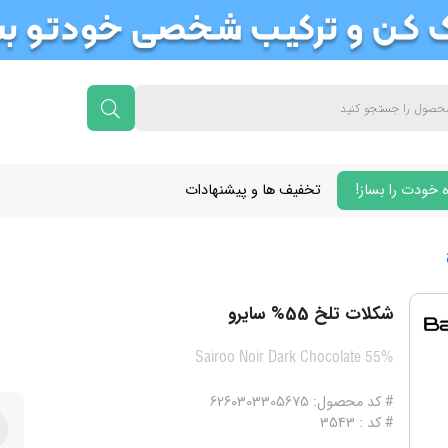
 خودت را بساز!
تخفیف ها و پیشنهادات
شکلات تلخ 55% سایرو
Sairoo Noir Dark Chocolate 55%
# کد محصول: 6260303305675
# کد : 3543