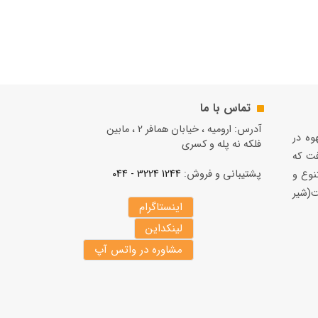
تماس با ما
آدرس: ارومیه ، خیابان همافر 2 ، مابين
قهوه در
فلكه نه پله و کسری
فت كه
پشتیبانی و فروش:
1244 3224 - 044
نوع و
(شير
اینستاگرام
لینکداین
مشاوره در واتس آپ