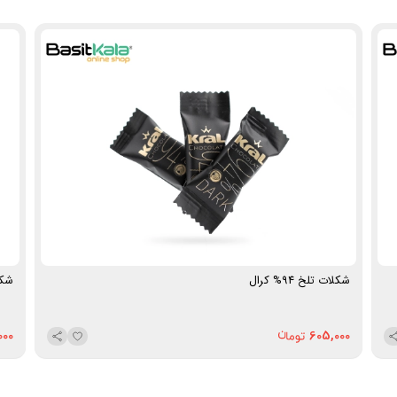
باشید.
شکلات تلخ 94% کرال
شکلات
000
605,000