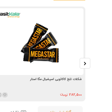
شکلات تلخ کاکائویی اسپشیال مگا استار
282,500