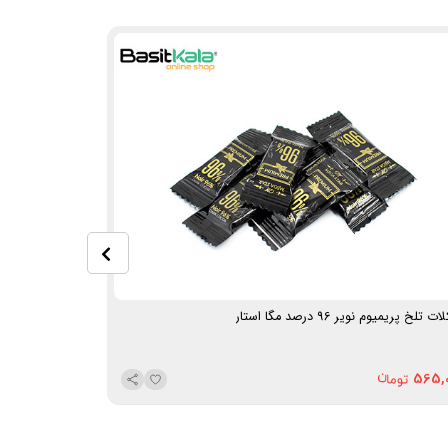
 تلخ پریمیوم نویر 96 درصد مگا استار
شکلات تلخ نیکو
250,000
565,