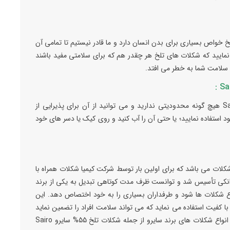
 خواص بسیاری برای بدن انسان دارد و ما قادر نیستیم تا تمامی آن
 نمایید که شکلات های تلخ هر چقدر هم که برای سلامتی مفید باشند
رت سلامت شما به خطر می افتد.
شما برای استفاده از شکلات تلخ 55% سایرو Sairo Noir هیچ گونه محدودیتی ندارید و می توانید از آن برای پذیرایی از
 استفاده نمایید؛ یا حتی آن را آب کنید و روی کیک یا دسر های خود
مینه تولید شکلات می باشد که برای اولین بار توسط شرکت کیمیا شکلات همراه با
1377 در شهرک صنعتی ایوانکی تأسیس شد و توانست ظرف مدت کوتاهی تبدیل به یکی از برند
نواع شکلات ها شود و طرفداران بسیاری را به خود اختصاص دهد. این
ا کفیت استفاده می نماید که می تواند سلامت افراد را تضمین نماید
و باعث معروفیت بسیار این برند شود. شما می توانید انواع شکلات های برند سایرو از جمله شکلات تلخ 55% سایرو Sairo