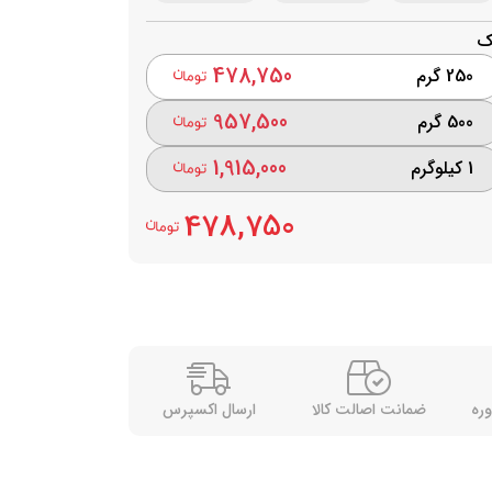
ک
478,750
250 گرم
957,500
500 گرم
1,915,000
1 کیلوگرم
478,750
وره
ضمانت اصالت کالا
ارسال اکسپرس