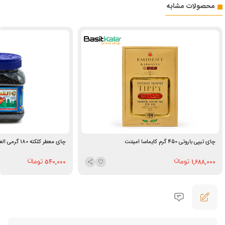
محصولات مشابه
چای تیپی باروتی 450 گرم کایماسا امیننت
چای معطر کلکته 180 گرمی العطور
540,000
1,688,000