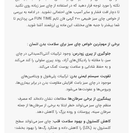
نکته را مورد توجه قرار دهید که در استفاده از چای سبز زیاده روی نکنید
تا دچار افت فشار و سایر آسیب های احتمالی نشوید. در ادامه به بررسی
از خواص چای سبز طبیعی ۲۰۰ گرمی فان تایم FUN TIME می پردازیم تا
شما بیشتر با جنبه های مختلف این ماده ی ارزشمند آشنا شوید.
برخی از مهم‌ترین خواص چای سبز برای سلامت بدن انسان :
جلوگیری از پیری زودرس:
وجود ترکیبات آنتی‌اکسیدانی در چای
سبز، با مقابله با رادیکال‌های آزاد، روند پیری سلولی را کند می‌کند
و به حفظ شادابی و سلامت پوست کمک می‌کند.
تقویت سیستم ایمنی بدن:
ترکیبات پلی‌فنول و ویتامین‌های
موجود در چای سبز باعث افزایش مقاومت بدن در برابر بیماری‌ها،
ویروس‌ها و عفونت‌ها می‌شود.
پیشگیری از برخی سرطان‌ها:
مطالعات نشان داده‌اند که مصرف
منظم چای سبز می‌تواند خطر ابتلا به برخی از سرطان‌ها از جمله
سرطان سینه، پروستات و روده بزرگ را کاهش دهد.
کاهش کلسترول و بهبود سلامت قلب:
چای سبز می‌تواند سطح
کلسترول بد (LDL) را کاهش داده و عملکرد رگ‌ها را بهبود بخشد؛