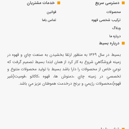
دسترسی سریع
خدمات مشتریان
محصولات
قوانین
ترکیب شخصی قهوه
تماس باما
وبلاگ
درباره ما
درباره بسیط
بسيط در سال ۱۳۶۹ به منظور ارتقا بخشيدن به صنعت چاي و قهوه در
زمينه فروشگاهي شروع به كار كرد از همان ابتدا بسيط تصميم گرفت كه
نوعي خاص از محصولات را دارا باشد بسيط با توليد محصولات متنوع و
تخصصي در زمينه چاي ،دمنوش ها، قهوه ،كاكائو ،فوميت(شير
قهوه)،محصولات رژيمي و برنج درخدمت هموطنان عزيز مي باشد.