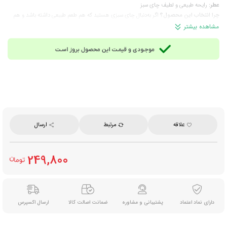
عطر:
رایحه طبیعی و لطیف چای سبز
چرا انتخاب این محصول؟
اگر به‌دنبال چای سبزی هستید که هم طعم طبیعی داشته باشد و هم
برای مصرف روزانه انتخاب مناسبی باشد، چای سبز فان تایم با ترکیب خالص و دم‌آوری ساده،
مشاهده بیشتر
گزینه‌ای کاربردی برای خانه، محل کار و بعد از وعده‌های غذایی است.
ترکیبات:
چای سبز خالص
نوع چای:
چای سبز طبیعی دست‌چینی از مزارع چین
زوددم یا دیردم:
زوددم، آماده مصرف در ۴ تا ۵ دقیقه
زمان مصرف:
بعد از غذا، عصرانه، زمان استراحت و مصرف روزانه
مناسب برای:
علاقه‌مندان به چای سبز خالص، افرادی که نوشیدنی سبک و طبیعی می‌پسندند،
مصرف در خانه، محل کار و پذیرایی روزمره
روش آماده‌سازی:
برای هر نفر، یک قاشق چای‌خوری چای را داخل قوری بریزید، آب داغ حدود
۹۵ درجه سانتی‌گراد اضافه کنید و ۴ تا ۵ دقیقه زمان دهید تا دم بکشد.
علاقه
مرتبط
ارسال
وزن خالص:
۲۰۰ گرم
نحوه نگهداری:
در جای خشک، خنک و دور از نور مستقیم خورشید نگهداری شود.
برند:
فان تایم (Fun Time)
249,800
محصول:
ایران
دارای نماد اعتماد
پشتیبانی و مشاوره
ضمانت اصالت کالا
ارسال اکسپرس