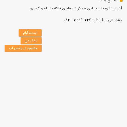
تماس با ما
آدرس: ارومیه ، خیابان همافر 2 ، مابين فلكه نه پله و کسری
پشتیبانی و فروش:
1244 3224 - 044
اینستاگرام
لینکداین
مشاوره در واتس آپ