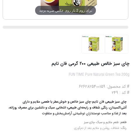
برای زوم 2 بار روی عکس ضربه بزنید
چای سبز خالص طبیعی ۲۰۰ گرمی فان تایم
FUN TIME Pure Natural Green Tea 200g
# کد محصول: 6262825400159
# کد : 249
چای سبز طبیعی فان تایم؛ چای سبز خالص و خوش‌عطر با طعمی ملایم و دارای
آنتی‌اکسیدان، رنگی شفاف و رایحه‌ای طبیعی؛ انتخابی سبک و دلنشین برای مصرف روزانه،
بعد از غذا و مناسب دوستداران نوشیدنی آرامش‌بخش و متفاوت
طعم:
طعم ملایم و سبک چای سبز
رنگ:
شفاف، روشن و ملایم بعد از دم‌آوری