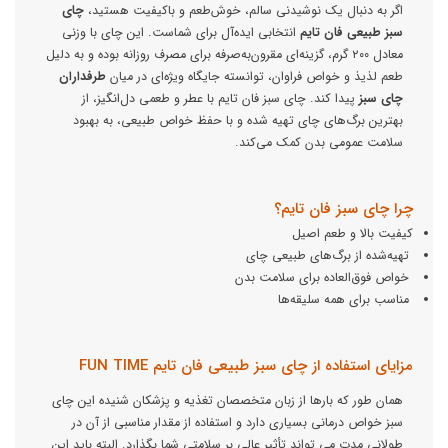
اگر به دنبال یک نوشیدنی سالم، خوش‌طعم و باکیفیت هستید،
چای
سبز طبیعی فان تایم
انتخابی ایده‌آل برای شماست. این چای با وزنی
معادل ۲۰۰ گرم، گزینه‌ای مقرون‌به‌صرفه برای مصرف روزانه بوده و به دلیل
طعم لذیذ و خواص فراوان، توانسته جایگاه ویژه‌ای در میان
طرفداران
چای سبز
پیدا کند. چای سبز فان تایم با عطر و طعمی دل‌انگیز، از
بهترین برگ‌های چای تهیه شده و با حفظ خواص طبیعی، به بهبود
سلامت عمومی بدن کمک می‌کند.
چرا چای سبز فان تایم؟
کیفیت بالا و طعم اصیل
تهیه‌شده از برگ‌های طبیعی چای
خواص فوق‌العاده برای سلامت بدن
مناسب برای همه سلیقه‌ها
مزایای استفاده از چای سبز طبیعی فان تایم FUN TIME
همان طور که بارها از زبان متخصصان تغذیه و پزشکان شنیده این چای
سبز خواص درمانی بسیاری دارد و استفاده از مقدار مناسبی از آن در
طولانی مدت می تواند تأثیر عالی بر سلامتی شما بگذارد. البته باید این