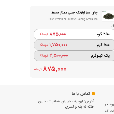
چای سبز اولانگ چینی ممتاز بسیط
Basit Premium Chinese Oolong Green Tea
ک
875,000
250 گرم
1,750,000
500 گرم
3,500,000
یک کیلوگرم
875,000
تماس با ما
آدرس: ارومیه ، خیابان همافر 2 ، مابين
قهوه در
فلكه نه پله و کسری
فت كه