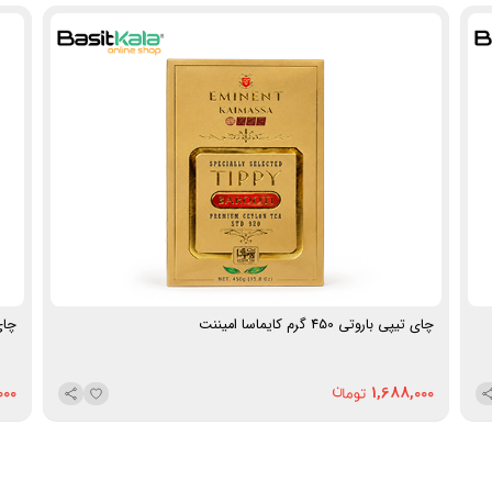
جایگزینی نوشیدنی‌های شیرین در برنامه روزانه. اثرات احتمالی
چای اولانگ بر متابولیسم، مدیریت وزن، سلامت قلب و تنظیم
قند خون در پژوهش‌ها بررسی شده است، اما این محصول
جنبه درمانی ندارد.
زوددم یا دیردم:
زود دم
زمان مصرف:
صبح، میان‌روز، عصر و زمان استراحت؛ افراد
حساس به کافئین بهتر است از مصرف آن در ساعات نزدیک به
خواب خودداری کنند.
مناسب برای:
مصرف روزانه در خانه و محل کار، پذیرایی
روش آماده‌سازی:
به‌ازای هر فنجان، حدود یک قاشق
چای‌خوری از چای اولانگ را داخل قوری یا فرنچ پرس بریزید و
آب با دمای حدود ۸۵ تا ۹۰ درجه سانتی‌گراد را به آن اضافه
کنید؛ ۳ تا ۵ دقیقه صبر کنید تا برگ‌ها باز شوند و چای به عطر
چای تیپی باروتی 450 گرم کایماسا امیننت
چای مع
و طعم مطلوب برسد. برای جلوگیری از گس‌شدن بیش از حد،
زمان دم‌آوری را طولانی نکنید.
نحوه نگهداری:
در ظرف کاملاً دربسته، جای خشک و خنک،
000
1,688,000
دور از رطوبت، نور مستقیم خورشید و مواد دارای بوی قوی
نگهداری شود.