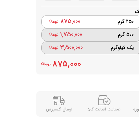
ک
875,000
250 گرم
1,750,000
500 گرم
3,500,000
یک کیلوگرم
875,000
وره
ضمانت اصالت کالا
ارسال اکسپرس