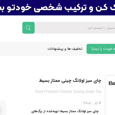
 خودت را بساز!
تخفیف ها و پیشنهادات
چای سبز اولانگ چینی ممتاز بسیط
Basit Premium Chinese Oolong Green Tea
# کد : 6708
چای سبز اولانگ ممتاز بسیط؛ تهیه‌شده از برگ‌های