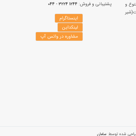
پشتیبانی و فروش:
1244 3224 - 044
نوع و
(شير
اینستاگرام
لینکداین
مشاوره در واتس آپ
 طراحی شده توسط:
سامان