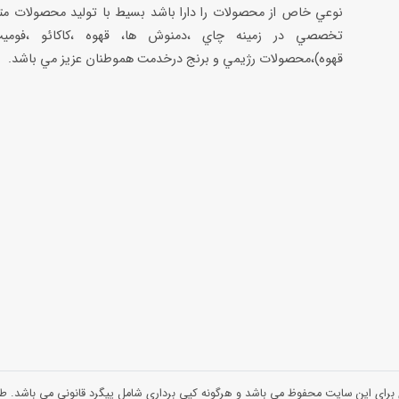
نوعي خاص از محصولات را دارا باشد بسيط با توليد محصولات مت
تخصصي در زمينه چاي ،دمنوش ها، قهوه ،كاكائو ،فوميت
قهوه)،محصولات رژيمي و برنج درخدمت هموطنان عزيز مي باشد.
 برای این سایت محفوظ می باشد و هرگونه کپی برداری شامل پیگرد قانونی می باشد.