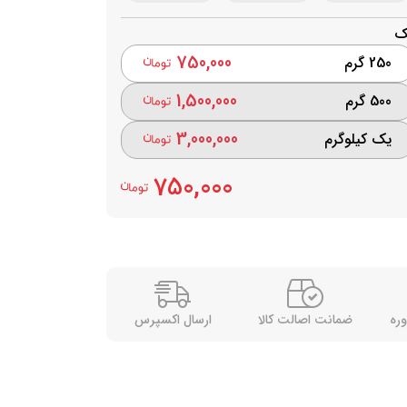
ک
750,000
250 گرم
1,500,000
500 گرم
3,000,000
یک کیلوگرم
750,000
وره
ضمانت اصالت کالا
ارسال اکسپرس