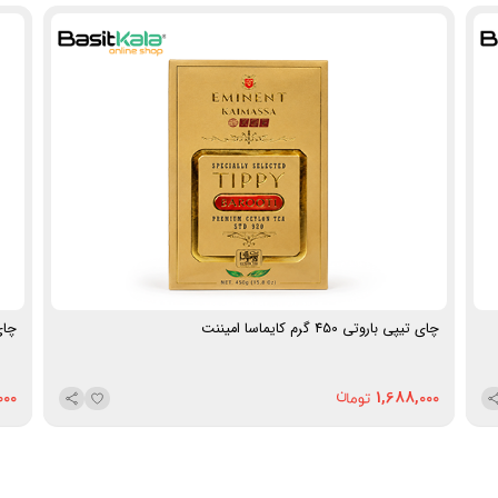
چای تیپی باروتی 450 گرم کایماسا امیننت
چای مع
000
1,688,000