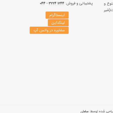
پشتیبانی و فروش:
1244 3224 - 044
نوع و
(شير
اینستاگرام
لینکداین
مشاوره در واتس آپ
 طراحی شده توسط:
سامان