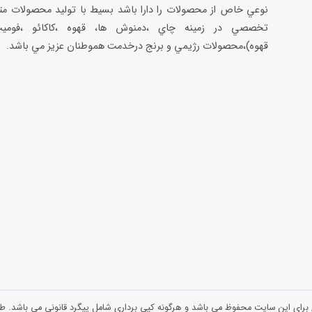
نوعي خاص از محصولات را دارا باشد بسيط با توليد محصولات مت
تخصصي در زمينه چاي ،دمنوش ها، قهوه ،كاكائو ،فوميت
قهوه)،محصولات رژيمي و برنج درخدمت هموطنان عزيز مي باشد.
 برای این سایت محفوظ می باشد و هرگونه کپی برداری شامل پیگرد قانونی می باشد.