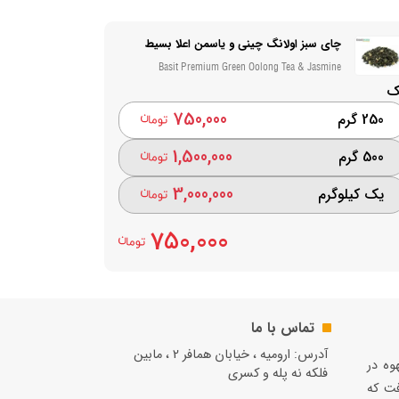
چای سبز اولانگ چینی و یاسمن اعلا بسیط
Basit Premium Green Oolong Tea & Jasmine
ک
750,000
250 گرم
1,500,000
500 گرم
3,000,000
یک کیلوگرم
750,000
تماس با ما
آدرس: ارومیه ، خیابان همافر 2 ، مابين
قهوه در
فلكه نه پله و کسری
فت كه