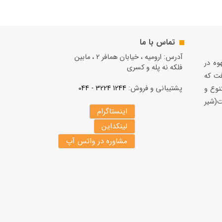
تماس با ما
آدرس: ارومیه ، خیابان همافر 2 ، مابين
قهوه در
فلكه نه پله و کسری
فت كه
پشتیبانی و فروش:
1244 3224 - 044
نوع و
(شير
اینستاگرام
لینکداین
مشاوره در واتس آپ