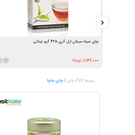
چای سیاه سیلان ارل گری ۴۲۵ گرم تیناتی
1,162,000
بسیط کالا
چای
چای ماچا