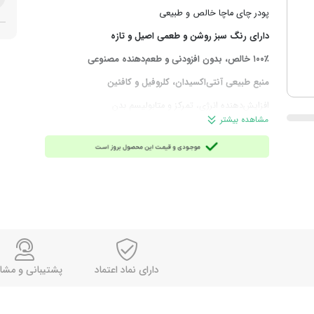
پودر چای ماچا خالص و طبیعی
دارای رنگ سبز روشن و طعمی اصیل و تازه
۱۰۰٪ خالص، بدون افزودنی و طعم‌دهنده مصنوعی
منبع طبیعی آنتی‌اکسیدان، کلروفیل و کافئین
افزایش‌دهنده انرژی، تمرکز و متابولیسم بدن
مشاهده بیشتر
دارای بسته‌بندی فلزی کوچک، زیبا و مقاوم
مناسب تهیه نوشیدنی‌های گرم و سرد، لته، دسر و کیک
انتخابی حرفه‌ای برای دوستداران چای و نوشیدنی‌های سالم
ابعاد قوطی: ۶٫۵ × ۶٫۵ × ۷٫۵ سانتی‌متر
وزن خالص: ۳۰ گرم
وزن کل: ۴۰ گرم
محصول ایران – برند فان تایم
دارای نماد اعتماد
پشتیبانی و مشا