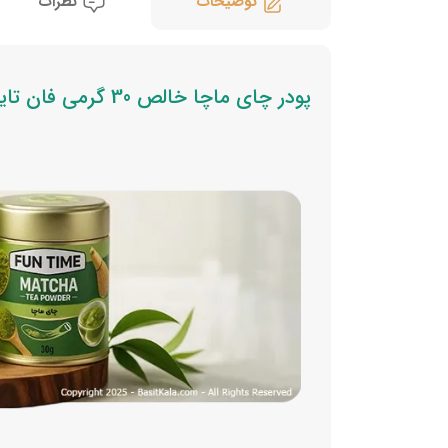
توضیحات
نظرات
پودر چای ماچا خالص 30 گرمی فان تایم؛ طعم ناب طبیعت در یک قوطی سبز