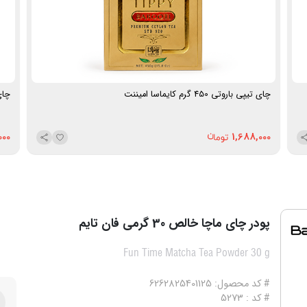
چای تیپی باروتی 450 گرم کایماسا امیننت
چای مع
000
1,688,000
پودر چای ماچا خالص 30 گرمی فان تایم
Fun Time Matcha Tea Powder 30 g
# کد محصول: 6262825401125
# کد : 5273