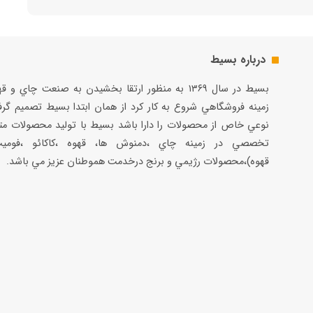
درباره بسیط
بسيط در سال ۱۳۶۹ به منظور ارتقا بخشيدن به صنعت چاي و 
زمينه فروشگاهي شروع به كار كرد از همان ابتدا بسيط تصميم گر
نوعي خاص از محصولات را دارا باشد بسيط با توليد محصولات مت
تخصصي در زمينه چاي ،دمنوش ها، قهوه ،كاكائو ،فوميت
قهوه)،محصولات رژيمي و برنج درخدمت هموطنان عزيز مي باشد.