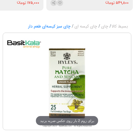
175,000
549,800
بسیط کالا
چای
چای کیسه ای
چای سبز کیسه‌ای طعم دار
برای زوم 2 بار روی عکس ضربه بزنید