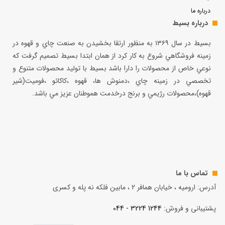
درباره ما
درباره بسیط
بسيط در سال ۱۳۶۹ به منظور ارتقا بخشيدن به صنعت چاي و قهوه در
زمينه فروشگاهي شروع به كار كرد از همان ابتدا بسيط تصميم گرفت كه
نوعي خاص از محصولات را دارا باشد بسيط با توليد محصولات متنوع و
تخصصي در زمينه چاي ،دمنوش ها، قهوه ،كاكائو ،فوميت(شير
قهوه)،محصولات رژيمي و برنج درخدمت هموطنان عزيز مي باشد.
تماس با ما
آدرس: ارومیه ، خیابان همافر 2 ، مابين فلكه نه پله و کسری
پشتیبانی و فروش:
1244 3224 - 044