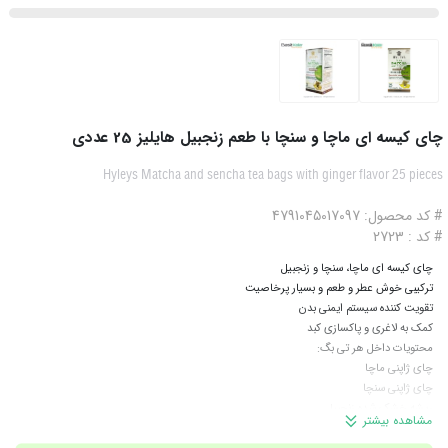
چای کیسه ای ماچا و سنچا با طعم زنجبیل هایلیز 25 عددی
Hyleys Matcha and sencha tea bags with ginger flavor 25 pieces
# کد محصول: 4791045017097
# کد : 2723
چای کیسه ای ماچا، سنچا و زنجبیل
ترکیبی خوش عطر و طعم و بسیار پرخاصیت
تقویت کننده سیستم ایمنی بدن
کمک به لاغری و پاکسازی کبد
محتویات داخل هر تی بگ:
چای ژاپنی ماچا
چای ژاپنی سنچا
ریشه خشک شده زنجبیل
مشاهده بیشتر
حاوی 25 عدد چای کیسه ای فویل دار
این چای را می توانید به دوصورت سرد و گرم بنوشید